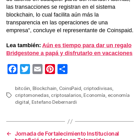
las transacciones se registran en el sistema
blockchain, lo cual facilita aún más la
transparencia en las operaciones de una
empresa”, concluye el representante de Coinspaid.
Lea también:
Aún es tiempo para dar un regalo
Bridgestone a papá y disfrutarlo en vacaciones
F
T
E
Pi
C
a
wi
m
nt
o
c
tt
ail
er
m
bitcóin
,
Blockchain
,
CoinsPaid
,
criptodivisas
,
criptomonedas
,
criptosalarios
,
Economía
,
economía
Etiquetas
e
er
e
p
digital
,
Estefano Debernardi
b
st
ar
o
tir
o
←
Jornada de Fortalecimiento Institucional
k