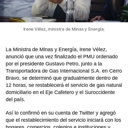
de
gas
natura
para
cons
Irene Vélez, ministra de Minas y Energía.
indust
serán
24
La Ministra de Minas y Energía, Irene Vélez,
horas
anunció que una vez finalizado el PMU ordenado
por el presidente Gustavo Petro, junto a la
Transportadora de Gas Internacional S.A. en Cerro
Bravo, se determinó que gradualmente dentro de
12 horas, se restablecerá el servicio de gas natural
domiciliario en el Eje Cafetero y el Suroccidente
del país.
Así lo confirmó en su cuenta de Twitter y agregó
que el restablecimiento del servicio iniciará con los
hogares, comercios, colegios e instituciones y