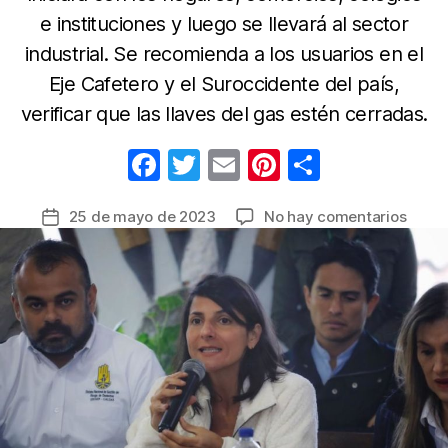
e instituciones y luego se llevará al sector
industrial. Se recomienda a los usuarios en el
Eje Cafetero y el Suroccidente del país,
verificar que las llaves del gas estén cerradas.
F
T
E
Pi
C
a
w
m
nt
o
en
25 de mayo de 2023
No hay comentarios
Fecha
c
itt
ail
er
m
En
de
e
er
e
p
el
la
trans
b
st
ar
entrada
de
o
tir
12
o
horas
se
k
resta
el
sumin