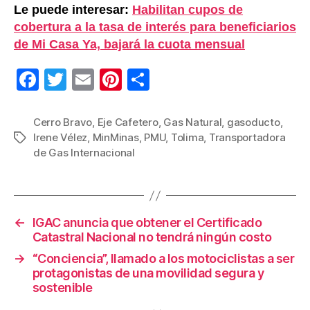
Le puede interesar:
Habilitan cupos de
cobertura a la tasa de interés para beneficiarios
de Mi Casa Ya, bajará la cuota mensual
F
T
E
Pi
C
a
wi
m
nt
o
c
tt
ail
er
m
Cerro Bravo
,
Eje Cafetero
,
Gas Natural
,
gasoducto
,
Irene Vélez
,
MinMinas
,
PMU
,
Tolima
,
Transportadora
Etiquetas
e
er
e
p
de Gas Internacional
b
st
ar
o
tir
o
←
IGAC anuncia que obtener el Certificado
k
Catastral Nacional no tendrá ningún costo
→
“Conciencia”, llamado a los motociclistas a ser
protagonistas de una movilidad segura y
sostenible