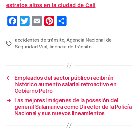
estratos altos en la ciudad de Cali
F
T
E
Pi
C
a
wi
m
nt
o
c
tt
ail
er
m
accidentes de tránsito
,
Agencia Nacional de
Etiquetas
Seguridad Vial
,
licencia de tránsito
e
er
e
p
b
st
ar
o
tir
←
Empleados del sector público recibirán
o
histórico aumento salarial retroactivo en
k
Gobierno Petro
→
Las mejores imágenes de la posesión del
general Salamanca como Director de la Policía
Nacional y sus nuevos lineamientos