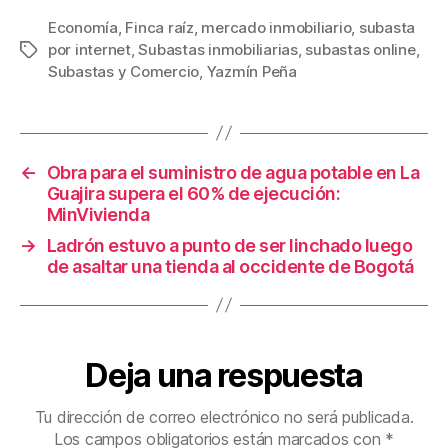
c
tt
ail
er
m
Economía
,
Finca raíz
,
mercado inmobiliario
,
subasta
por internet
,
Subastas inmobiliarias
,
subastas online
,
Etiquetas
e
er
e
p
Subastas y Comercio
,
Yazmín Peña
b
st
ar
o
tir
o
←
Obra para el suministro de agua potable en La
k
Guajira supera el 60% de ejecución:
MinVivienda
→
Ladrón estuvo a punto de ser linchado luego
de asaltar una tienda al occidente de Bogotá
Deja una respuesta
Tu dirección de correo electrónico no será publicada.
Los campos obligatorios están marcados con
*