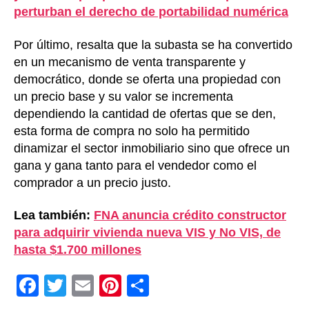
perturban el derecho de portabilidad numérica
Por último, resalta que la subasta se ha convertido
en un mecanismo de venta transparente y
democrático, donde se oferta una propiedad con
un precio base y su valor se incrementa
dependiendo la cantidad de ofertas que se den,
esta forma de compra no solo ha permitido
dinamizar el sector inmobiliario sino que ofrece un
gana y gana tanto para el vendedor como el
comprador a un precio justo.
Lea también:
FNA anuncia crédito constructor
para adquirir vivienda nueva VIS y No VIS, de
hasta $1.700 millones
F
T
E
Pi
C
a
wi
m
nt
o