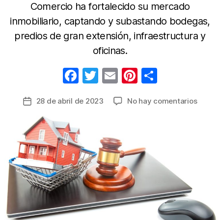
Comercio ha fortalecido su mercado
inmobiliario, captando y subastando bodegas,
predios de gran extensión, infraestructura y
oficinas.
F
T
E
Pi
C
a
w
m
nt
o
en
28 de abril de 2023
No hay comentarios
Fecha
c
itt
ail
er
m
“Suba
de
e
er
e
p
Online”
la
tende
b
st
ar
entrada
para
o
tir
inverti
o
en
el
k
merca
inmobi