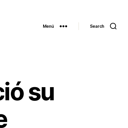
Menú
Search
ió su
e