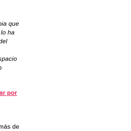
bia que
 lo ha
del
spacio
o
ar por
 más de