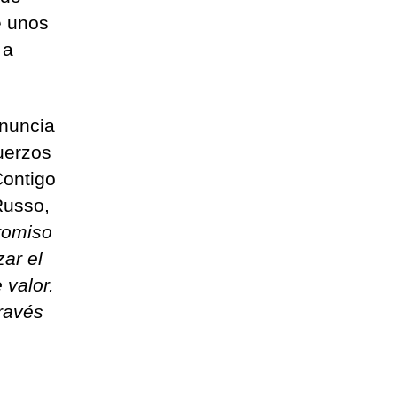
e unos
 a
anuncia
uerzos
Contigo
Russo,
romiso
ar el
 valor.
ravés