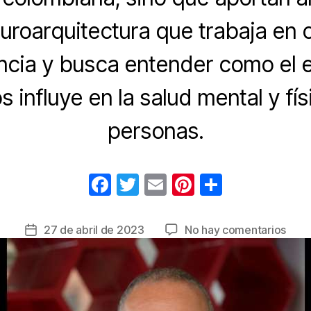
uroarquitectura que trabaja en 
encia y busca entender como el 
 influye en la salud mental y fís
personas.
F
T
E
Pi
C
a
wi
m
nt
o
c
tt
ail
er
m
en
27 de abril de 2023
No hay comentarios
Fecha
e
er
e
p
C
de
a
la
b
st
ar
s
entrada
o
tir
a