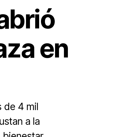
abrió
aza en
 de 4 mil
ustan a la
 bienestar