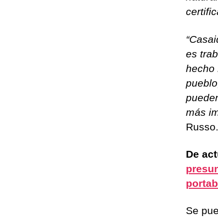
certif
“Casai
es tra
hecho 
pueblo
pueden
más im
Russo
De act
presun
portab
Se pue