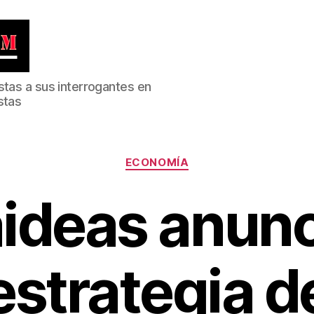
stas a sus interrogantes en
stas
Categorías
ECONOMÍA
ideas anunc
estrategia d