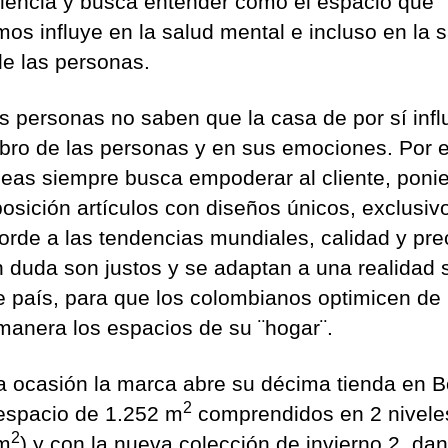
iencia y busca entender como el espacio que
a
mos influye en la salud mental e incluso en la 
d
de las personas.
y
a
b
 personas no saben que la casa de por sí infl
r
ebro de las personas y en sus emociones. Por 
i
eas siempre busca empoderar al cliente, poni
ó
posición artículos con diseños únicos, exclusiv
t
i
orde a las tendencias mundiales, calidad y pre
e
n duda son justos y se adaptan a una realidad 
n
e país, para que los colombianos optimicen de 
d
manera los espacios de su ¨hogar¨.
a
e
n
a ocasión la marca abre su décima tienda en B
T
2
espacio de 1.252 m
comprendidos en 2 nivele
i
2
m
) y con la nueva colección de invierno 2, da