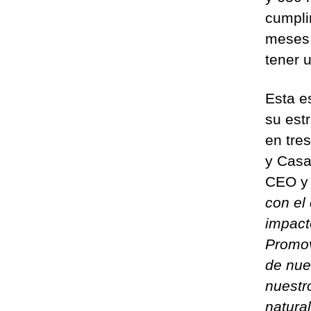
cumpli
meses,
tener u
Esta e
su est
en tre
y Casa
CEO y
con el
impact
Promov
de nue
nuestr
natura