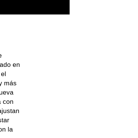
e
nado en
 el
 y más
nueva
a con
ajustan
star
on la