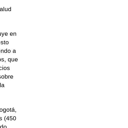
salud
uye en
esto
endo a
os, que
cios
sobre
la
ogotá,
s (450
ndo