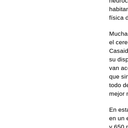
neuroc
habita
física 
Muchas
el cer
Casaid
su dis
van ac
que si
todo d
mejor 
En est
en un 
y 650 