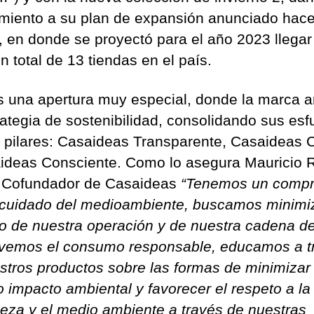
t
miento a su plan de expansión anunciado hac
á
n
 en donde se proyectó para el año 2023 llegar
P
n total de 13 tiendas en el país.
l
a
s una apertura muy especial, donde la marca 
z
a
rategia de sostenibilidad, consolidando sus esf
e
s pilares: Casaideas Transparente, Casaideas 
n
ideas Consciente. Como lo asegura Mauricio 
B
 Cofundador de Casaideas
“Tenemos un comp
o
g
 cuidado del medioambiente, buscamos minimiz
o
o de nuestra operación y de nuestra cadena de
t
emos el consumo responsable, educamos a t
á
stros productos sobre las formas de minimizar
o impacto ambiental y favorecer el respeto a la
leza y el medio ambiente a través de nuestras