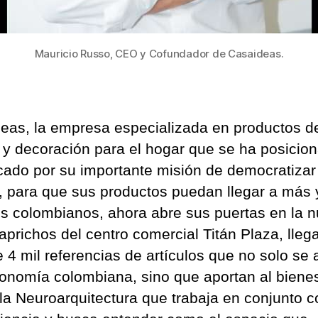
t
e
g
Mauricio Russo, CEO y Cofundador de Casaideas.
i
a
d
e
eas, la empresa especializada en productos d
s
o
 y decoración para el hogar que se ha posicio
s
cado por su importante misión de democratizar
t
, para que sus productos puedan llegar a más
e
s colombianos, ahora abre sus puertas en la 
n
i
aprichos del centro comercial Titán Plaza, lleg
b
 4 mil referencias de artículos que no solo se 
i
conomía colombiana, sino que aportan al biene
l
la Neuroarquitectura que trabaja en conjunto c
i
d