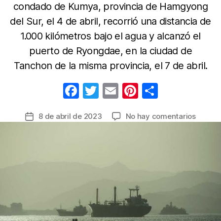
condado de Kumya, provincia de Hamgyong
del Sur, el 4 de abril, recorrió una distancia de
1.000 kilómetros bajo el agua y alcanzó el
puerto de Ryongdae, en la ciudad de
Tanchon de la misma provincia, el 7 de abril.
F
T
E
Pi
C
a
w
m
nt
o
en
8 de abril de 2023
No hay comentarios
Fecha
c
itt
ail
er
m
Corea
de
e
er
e
p
del
la
Norte
b
st
ar
entrada
realizó
o
tir
prueba
o
de
un
k
sistem
de