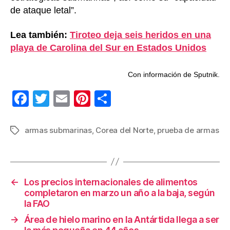
de ataque letal”.
Lea también:
Tiroteo deja seis heridos en una
playa de Carolina del Sur en Estados Unidos
Con información de Sputnik.
F
T
E
Pi
C
a
wi
m
nt
o
c
tt
ail
er
m
armas submarinas
,
Corea del Norte
,
prueba de armas
Etiquetas
e
er
e
p
b
st
ar
o
tir
←
Los precios internacionales de alimentos
completaron en marzo un año a la baja, según
o
la FAO
k
→
Área de hielo marino en la Antártida llega a ser