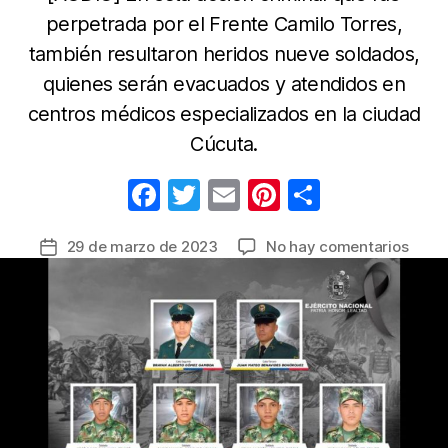
perpetrada por el Frente Camilo Torres,
también resultaron heridos nueve soldados,
quienes serán evacuados y atendidos en
centros médicos especializados en la ciudad
Cúcuta.
F
T
E
Pi
C
a
w
m
nt
o
en
29 de marzo de 2023
No hay comentarios
Fecha
c
itt
ail
er
m
Fuerz
de
e
er
e
p
Milita
la
repud
b
st
ar
entrada
asesi
o
tir
de
o
9
solda
k
en
ataq