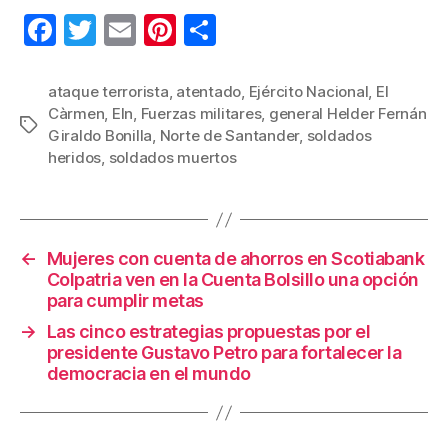
F
T
E
Pi
C
a
wi
m
nt
o
c
tt
ail
er
m
ataque terrorista
,
atentado
,
Ejército Nacional
,
El
Càrmen
,
Eln
,
Fuerzas militares
,
general Helder Fernán
e
er
e
p
Etiquetas
Giraldo Bonilla
,
Norte de Santander
,
soldados
b
st
ar
heridos
,
soldados muertos
o
tir
o
k
←
Mujeres con cuenta de ahorros en Scotiabank
Colpatria ven en la Cuenta Bolsillo una opción
para cumplir metas
→
Las cinco estrategias propuestas por el
presidente Gustavo Petro para fortalecer la
democracia en el mundo