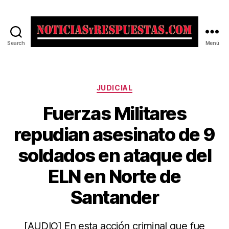
Search
Menú
Noticias
y
Respuestas
Categorías
JUDICIAL
Fuerzas Militares
repudian asesinato de 9
soldados en ataque del
ELN en Norte de
Santander
[AUDIO] En esta acción criminal que fue