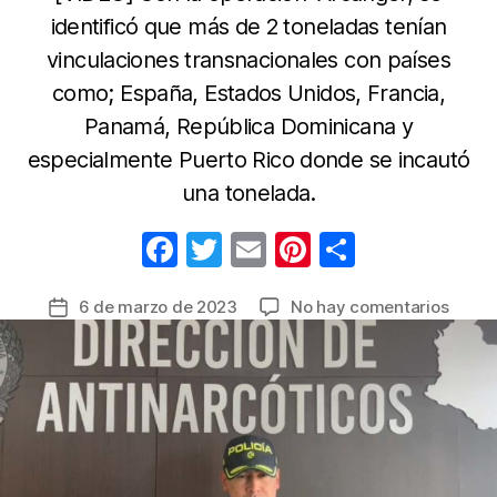
identificó que más de 2 toneladas tenían
vinculaciones transnacionales con países
como; España, Estados Unidos, Francia,
Panamá, República Dominicana y
especialmente Puerto Rico donde se incautó
una tonelada.
F
T
E
Pi
C
a
w
m
nt
o
en
6 de marzo de 2023
No hay comentarios
Fecha
c
itt
ail
er
m
En
de
e
er
e
p
una
la
sema
b
st
ar
entrada
incau
o
tir
5.9
o
tonel
de