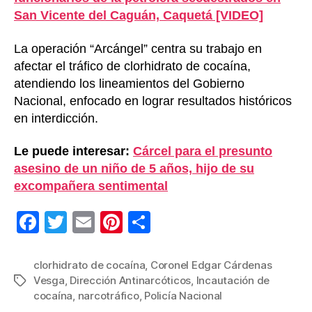
San Vicente del Caguán, Caquetá [VIDEO]
La operación “Arcángel” centra su trabajo en
afectar el tráfico de clorhidrato de cocaína,
atendiendo los lineamientos del Gobierno
Nacional, enfocado en lograr resultados históricos
en interdicción.
Le puede interesar:
Cárcel para el presunto
asesino de un niño de 5 años, hijo de su
excompañera sentimental
F
T
E
Pi
C
a
wi
m
nt
o
c
tt
ail
er
m
clorhidrato de cocaína
,
Coronel Edgar Cárdenas
Vesga
,
Dirección Antinarcóticos
,
Incautación de
Etiquetas
e
er
e
p
cocaína
,
narcotráfico
,
Policía Nacional
b
st
ar