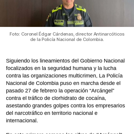
k
clorhi
de
cocaí
avalu
en
más
Foto: Coronel Édgar Cárdenas, director Antinarcóticos
de la Policía Nacional de Colombia.
de
147
millon
de
Siguiendo los lineamientos del Gobierno Nacional
dólar
focalizados en la seguridad humana y la lucha
contra las organizaciones multicrimen, La Policía
Nacional de Colombia puso en marcha desde el
pasado 27 de febrero la operación “Arcángel”
contra el tráfico de clorhidrato de cocaína,
asestando grandes golpes contra los empresarios
del narcotráfico en territorio nacional e
internacional.