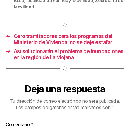
b
st
ar
Bosa
,
localidad de Kennedy
,
Movilidad
,
Secretaría de
Movilidad
o
tir
o
k
←
Cero tramitadores para los programas del
Ministerio de Vivienda, no se deje estafar
→
Así solucionarán el problema de inundaciones
en la región de La Mojana
Deja una respuesta
Tu dirección de correo electrónico no será publicada.
Los campos obligatorios están marcados con
*
Comentario
*