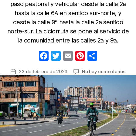
paso peatonal y vehicular desde la calle 2a
hasta la calle 6A en sentido sur-norte, y
desde la calle 9ª hasta la calle 2a sentido
norte-sur. La ciclorruta se pone al servicio de
la comunidad entre las calles 2a y 9a.
F
T
E
Pi
C
a
w
m
nt
o
en
23 de febrero de 2023
No hay comentarios
Fecha
c
itt
ail
er
m
Alivi
de
e
er
e
p
a
la
la
b
st
ar
entrada
movi
o
tir
en
o
Bosa
y
k
Kenn
tras