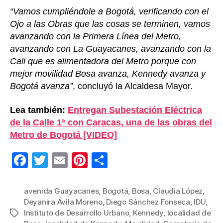
“Vamos cumpliéndole a Bogotá, verificando con el
Ojo a las Obras que las cosas se terminen, vamos
avanzando con la Primera Línea del Metro,
avanzando con La Guayacanes, avanzando con la
Cali que es alimentadora del Metro porque con
mejor movilidad Bosa avanza, Kennedy avanza y
Bogotá avanza”
, concluyó la Alcaldesa Mayor.
Lea también:
Entregan Subestación Eléctrica
de la Calle 1ª con Caracas, una de las obras del
Metro de Bogotá [VIDEO]
F
T
E
Pi
C
a
wi
m
nt
o
c
tt
ail
er
m
avenida Guayacanes
,
Bogotá
,
Bosa
,
Claudia López
,
Deyanira Ávila Moreno
,
Diego Sánchez Fonseca
,
IDU
,
e
er
e
p
Instituto de Desarrollo Urbano
,
Kennedy
,
localidad de
Etiquetas