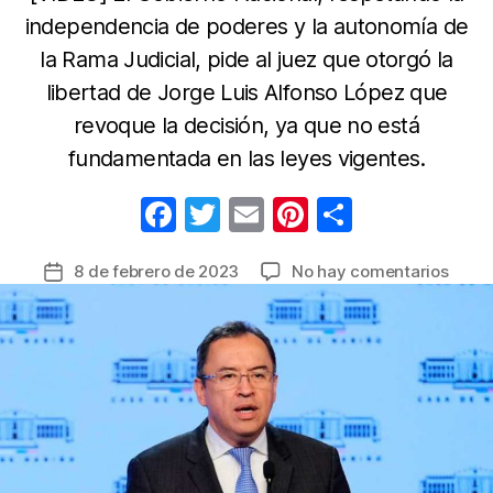
independencia de poderes y la autonomía de
la Rama Judicial, pide al juez que otorgó la
libertad de Jorge Luis Alfonso López que
revoque la decisión, ya que no está
fundamentada en las leyes vigentes.
F
T
E
Pi
C
a
w
m
nt
o
en
8 de febrero de 2023
No hay comentarios
Fecha
c
itt
ail
er
m
MinIn
de
e
er
e
p
reiter
la
que
b
st
ar
entrada
el
o
tir
Gobie
o
Petro
no
k
ha
solic