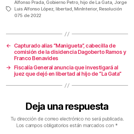
c
tt
ail
er
m
Alfonso Prada
,
Gobierno Petro
,
hijo de La Gata
,
Jorge
Luis Alfonso López
,
libertad
,
MinInterior
,
Resolución
Etiquetas
e
er
e
p
075 de 2022
b
st
ar
o
tir
o
←
Capturado alias “Manigueta”, cabecilla de
k
comisión de la disidencia Dagoberto Ramos y
Franco Benavides
→
Fiscalía General anuncia que investigará al
juez que dejó en libertad al hijo de “La Gata”
Deja una respuesta
Tu dirección de correo electrónico no será publicada.
Los campos obligatorios están marcados con
*