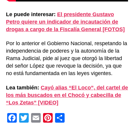
Le puede interesar:
El presidente Gustavo
Petro quiere un indicador de incautación de
drogas a cargo de la Fiscalía General [FOTOS]
Por lo anterior el Gobierno Nacional, respetando la
independencia de poderes y la autonomía de la
Rama Judicial, pide al juez que otorgó la libertad
del señor López que revoque la decisión, ya que
no está fundamentada en las leyes vigentes.
Lea también:
Cayó alias “El Loco”, del cartel de
los más buscados en el Chocó y cabecilla de
“Los Zetas” [VIDEO]
F
T
E
Pi
C
a
wi
m
nt
o