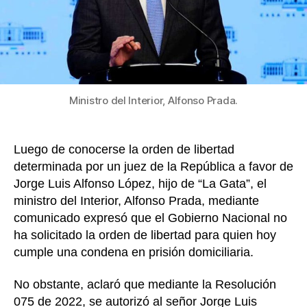
la
orde
de
libert
del
hijo
Ministro del Interior, Alfonso Prada.
de
“La
Gata”
Luego de conocerse la orden de libertad
determinada por un juez de la República a favor de
Jorge Luis Alfonso López, hijo de “La Gata”, el
ministro del Interior, Alfonso Prada, mediante
comunicado expresó que el Gobierno Nacional no
ha solicitado la orden de libertad para quien hoy
cumple una condena en prisión domiciliaria.
No obstante, aclaró que mediante la Resolución
075 de 2022, se autorizó al señor Jorge Luis