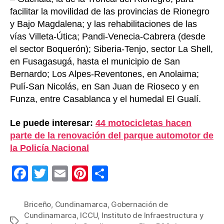
facilitar la movilidad de las provincias de Rionegro
y Bajo Magdalena; y las rehabilitaciones de las
vías Villeta-Útica; Pandi-Venecia-Cabrera (desde
el sector Boquerón); Siberia-Tenjo, sector La Shell,
en Fusagasugá, hasta el municipio de San
Bernardo; Los Alpes-Reventones, en Anolaima;
Pulí-San Nicolás, en San Juan de Rioseco y en
Funza, entre Casablanca y el humedal El Gualí.
Le puede interesar:
44 motocicletas hacen
parte de la renovación del parque automotor de
la Policía Nacional
F
T
E
Pi
C
a
wi
m
nt
o
c
tt
ail
er
m
Briceño
,
Cundinamarca
,
Gobernación de
Cundinamarca
,
ICCU
,
Instituto de Infraestructura y
e
er
e
p
Etiquetas