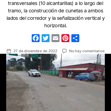
transversales (10 alcantarillas) a lo largo del
tramo, la construcción de cunetas a ambos
lados del corredor y la señalización vertical y
horizontal.
F
T
E
Pi
C
a
w
m
nt
o
en
27 de diciembre de 2022
No hay comentarios
Fecha
c
itt
ail
er
m
Adj
de
e
er
e
p
lici
la
por
b
st
ar
entrada
má
o
tir
de
o
$13
mil
k
mil
par
mej
de