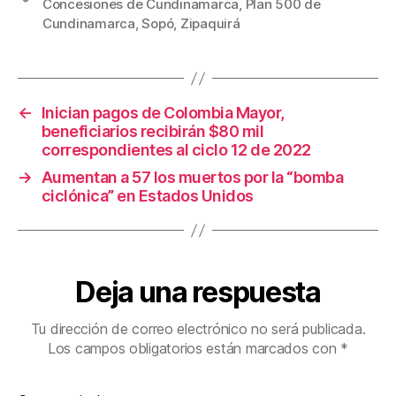
Concesiones de Cundinamarca
,
Plan 500 de
b
st
ar
Cundinamarca
,
Sopó
,
Zipaquirá
o
tir
o
k
←
Inician pagos de Colombia Mayor,
beneficiarios recibirán $80 mil
correspondientes al ciclo 12 de 2022
→
Aumentan a 57 los muertos por la “bomba
ciclónica” en Estados Unidos
Deja una respuesta
Tu dirección de correo electrónico no será publicada.
Los campos obligatorios están marcados con
*