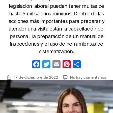
legislación laboral pueden tener multas de
hasta 5 mil salarios mínimos. Dentro de las
acciones más importantes para preparar y
atender una visita están la capacitación del
personal, la preparación de un manual de
inspecciones y el uso de herramientas de
sistematización.
F
T
E
Pi
C
a
w
m
nt
o
en
17 de diciembre de 2022
No hay comentarios
Fecha
c
itt
ail
er
m
Min
de
e
er
e
p
inc
la
visi
b
st
ar
entrada
a
o
tir
emp
o
cum