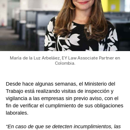
obl
k
lab
y
sep
có
act
efi
María de la Luz Arbeláez, EY Law Associate Partner en
Colombia.
Desde hace algunas semanas, el Ministerio del
Trabajo está realizando visitas de inspección y
vigilancia a las empresas sin previo aviso, con el
fin de verificar el cumplimiento de sus obligaciones
laborales.
“En caso de que se detecten incumplimientos, las