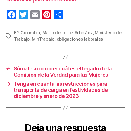
F
T
E
Pi
C
a
wi
m
nt
o
c
tt
ail
er
m
EY Colombia
,
María de la Luz Arbeláez
,
Ministerio de
Etiquetas
Trabajo
,
MinTrabajo
,
obligaciones laborales
e
er
e
p
b
st
ar
o
tir
←
Súmate a conocer cuál es el legado de la
o
Comisión de la Verdad para las Mujeres
k
→
Tenga en cuenta las restricciones para
transporte de carga en festividades de
diciembre y enero de 2023
Deja una respuesta