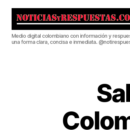
Noticias
Medio digital colombiano con información y respue
y
una forma clara, concisa e inmediata. @notirespue
Respuestas
Sa
Colom