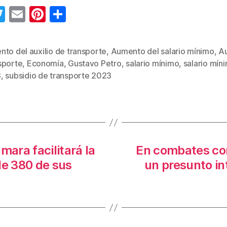
T
E
Pi
C
wi
m
nt
o
tt
ail
er
m
to del auxilio de transporte
,
Aumento del salario mínimo
,
Au
er
e
p
sporte
,
Economía
,
Gustavo Petro
,
salario mínimo
,
salario mín
s
st
ar
3
,
subsidio de transporte 2023
tir
mara facilitará la
En combates con
de 380 de sus
un presunto int