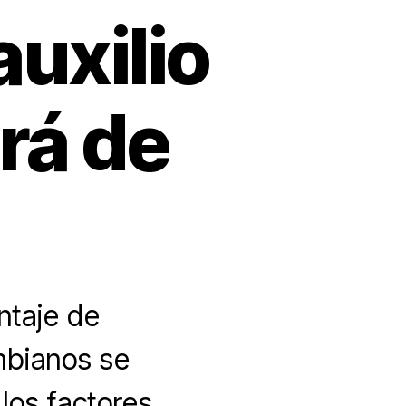
auxilio
rá de
ntaje de
mbianos se
 los factores