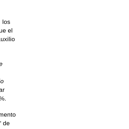
 los
ue el
uxilio
e
io
ar
0%.
emento
” de