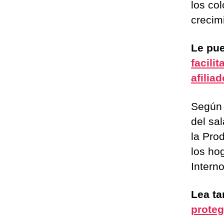
los co
crecim
Le pue
facili
afilia
Según 
del sa
la Prod
los ho
Intern
Lea t
proteg