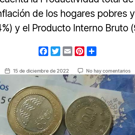
inflación de los hogares pobres 
4%) y el Producto Interno Bruto (
F
T
E
Pi
C
a
wi
m
nt
o
c
tt
ail
er
m
e
15 de diciembre de 2022
No hay comentarios
Fecha
e
er
e
p
Sa
de
m
la
b
st
ar
e
entrada
o
tir
C
o
a
u
k
1
e