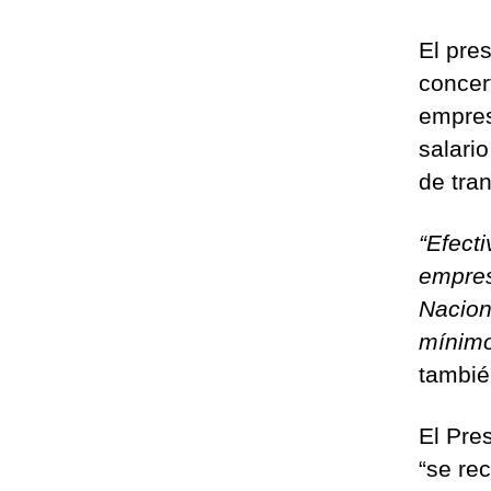
El pres
concer
empres
salari
de tra
“Efect
empres
Naciona
mínimo
tambié
El Pre
“se re