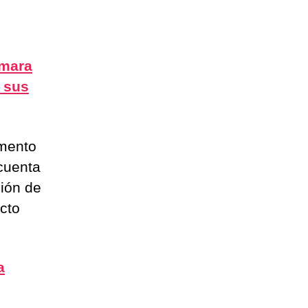
ámara
e sus
emento
 cuenta
ción de
cto
a