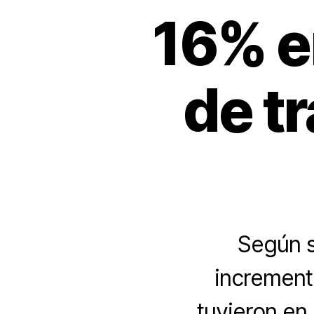
16% en
de t
Según s
increment
tuvieron en 