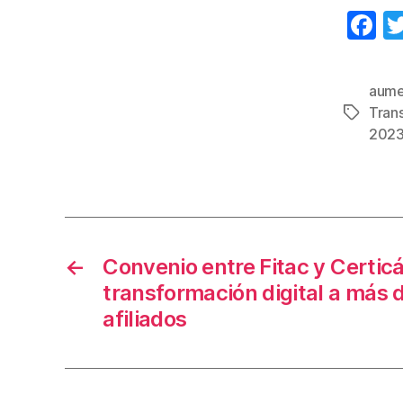
F
a
c
aumen
e
Tran
Etiqueta
b
202
o
o
k
←
Convenio entre Fitac y Certicá
transformación digital a más 
afiliados