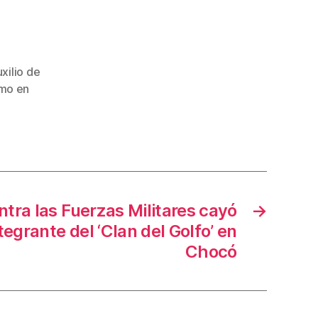
xilio de
imo en
tra las Fuerzas Militares cayó
→
egrante del ‘Clan del Golfo’ en
Chocó