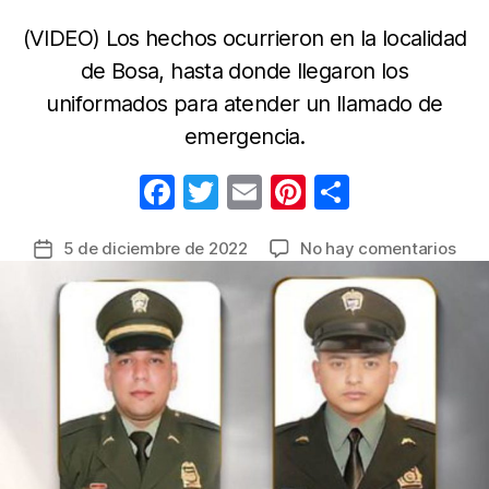
(VIDEO) Los hechos ocurrieron en la localidad
de Bosa, hasta donde llegaron los
uniformados para atender un llamado de
emergencia.
F
T
E
Pi
C
a
w
m
nt
o
en
5 de diciembre de 2022
No hay comentarios
Fecha
c
itt
ail
er
m
$20
de
e
er
e
p
mill
la
de
b
st
ar
entrada
rec
o
tir
por
o
info
de
k
crim
que
ases