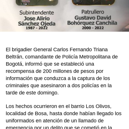
a
dos
poli
en
Bog
El brigadier General Carlos Fernando Triana
Beltrán, comandante de Policía Metropolitana de
Bogotá, informó que se estableció una
recompensa de 200 millones de pesos por
información que conduzca a la captura de los
criminales que asesinaron a dos policías en la
tarde de este domingo.
Los hechos ocurrieron en el barrio Los Olivos,
localidad de Bosa, hasta donde habían llegado los
uniformados en atención de un llamado de
emergencia por un delito que se cometió en la