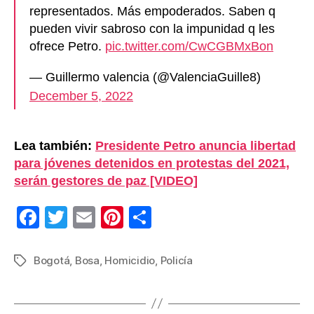
representados. Más empoderados. Saben q
pueden vivir sabroso con la impunidad q les
ofrece Petro.
pic.twitter.com/CwCGBMxBon
— Guillermo valencia (@ValenciaGuille8)
December 5, 2022
Lea también:
Presidente Petro anuncia libertad
para jóvenes detenidos en protestas del 2021,
serán gestores de paz [VIDEO]
F
T
E
Pi
C
a
wi
m
nt
o
c
tt
ail
er
m
Bogotá
,
Bosa
,
Homicidio
,
Policía
Etiquetas
e
er
e
p
b
st
ar