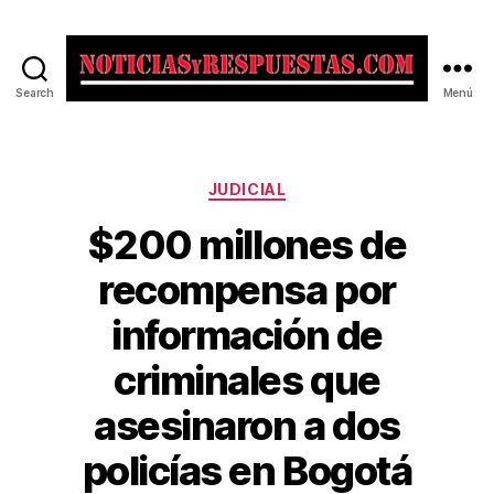
Search
Menú
Noticias
y
Respuestas
Categorías
JUDICIAL
$200 millones de
recompensa por
información de
criminales que
asesinaron a dos
policías en Bogotá