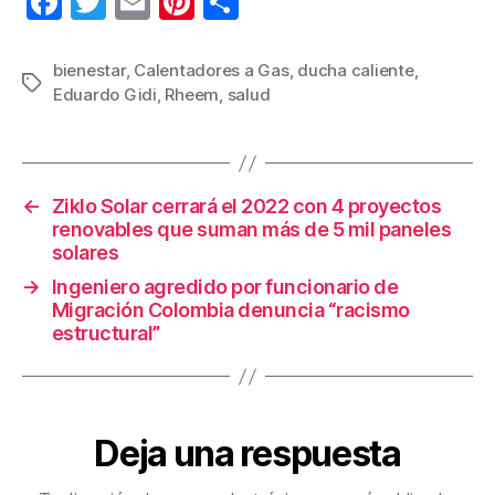
F
T
E
Pi
C
a
wi
m
nt
o
c
tt
ail
er
m
bienestar
,
Calentadores a Gas
,
ducha caliente
,
Etiquetas
Eduardo Gidi
,
Rheem
,
salud
e
er
e
p
b
st
ar
o
tir
←
Ziklo Solar cerrará el 2022 con 4 proyectos
o
renovables que suman más de 5 mil paneles
k
solares
→
Ingeniero agredido por funcionario de
Migración Colombia denuncia “racismo
estructural”
Deja una respuesta