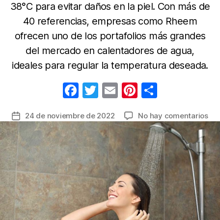
38°C para evitar daños en la piel. Con más de
40 referencias, empresas como Rheem
ofrecen uno de los portafolios más grandes
del mercado en calentadores de agua,
ideales para regular la temperatura deseada.
F
T
E
Pi
C
a
w
m
nt
o
en
24 de noviembre de 2022
No hay comentarios
Fecha
c
itt
ail
er
m
Co
de
e
er
e
p
los
la
ben
b
st
ar
entrada
de
o
tir
un
o
du
cal
k
y
cuá