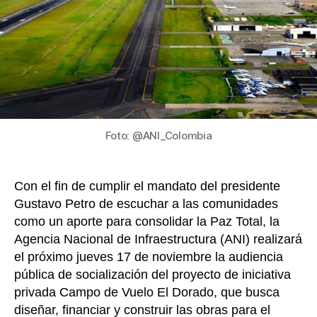
Dor
k
y
ofr
em
a
per
del
áre
de
Foto: @ANI_Colombia
inf
Con el fin de cumplir el mandato del presidente
Gustavo Petro de escuchar a las comunidades
como un aporte para consolidar la Paz Total, la
Agencia Nacional de Infraestructura (ANI) realizará
el próximo jueves 17 de noviembre la audiencia
pública de socialización del proyecto de iniciativa
privada Campo de Vuelo El Dorado, que busca
diseñar, financiar y construir las obras para el