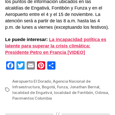
los puntos de información ubicados en las
alcaldías de Engativá, Fontibón y Funza y en el
Aeropuerto entre el 4 y el 15 de noviembre. La
atención será a partir de las 8 a.m. hasta las 4
p.m. de lunes a viernes (exceptuando los festivos).
Le puede interesar:
La incapacidad política es
latente para superar la crisis climática:
Presidente Petro en Francia [VIDEO]
F
T
E
Pi
C
a
wi
m
nt
o
c
tt
ail
er
m
Aeropuerto El Dorado
,
Agencia Nacional de
Infraestructura
,
Bogotá
,
Funza
,
Jonathan Bernal
,
e
er
e
p
Etiquetas
localidad de Engativá
,
localidad de Fontibón
,
Odinsa
,
b
st
ar
Pavimentos Colombia
o
tir
o