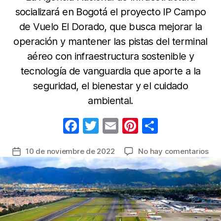
socializará en Bogotá el proyecto IP Campo
de Vuelo El Dorado, que busca mejorar la
operación y mantener las pistas del terminal
aéreo con infraestructura sostenible y
tecnología de vanguardia que aporte a la
seguridad, el bienestar y el cuidado
ambiental.
F
T
E
Pi
C
a
w
m
nt
o
en
10 de noviembre de 2022
No hay comentarios
Fecha
c
itt
ail
er
m
Soc
de
e
er
e
p
pro
la
de
b
st
ar
entrada
obr
o
tir
en
o
El