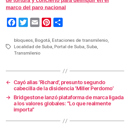
de tortura y concierto para delinquir en el
marco del paro nacional
F
T
E
Pi
C
a
wi
m
nt
o
c
tt
ail
er
m
bloqueos
,
Bogotá
,
Estaciones de transmilenio
,
Localidad de Suba
,
Portal de Suba
,
Suba
,
Etiquetas
e
er
e
p
Transmilenio
b
st
ar
o
tir
o
←
Cayó alias ‘Richard’, presunto segundo
k
cabecilla de la disidencia ‘Miller Perdomo’
→
Bridgestone lanzó plataforma de marca ligada
a los valores globales: “Lo que realmente
importa”