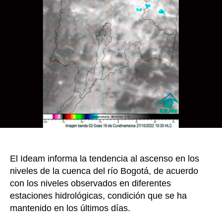
que
b
st
ar
entrada
cont
o
tir
la
o
tend
al
k
asce
en
el
nivel
del
río
Bogo
y
sus
El Ideam informa la tendencia al ascenso en los
aflu
niveles de la cuenca del río Bogotá, de acuerdo
con los niveles observados en diferentes
estaciones hidrológicas, condición que se ha
mantenido en los últimos días.