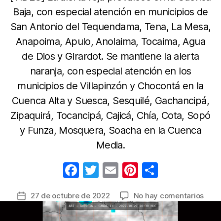
Baja, con especial atención en municipios de
San Antonio del Tequendama, Tena, La Mesa,
Anapoima, Apulo, Anolaima, Tocaima, Agua
de Dios y Girardot. Se mantiene la alerta
naranja, con especial atención en los
municipios de Villapinzón y Chocontá en la
Cuenca Alta y Suesca, Sesquilé, Gachancipá,
Zipaquirá, Tocancipá, Cajicá, Chía, Cota, Sopó
y Funza, Mosquera, Soacha en la Cuenca
Media.
F
T
E
Pi
C
a
w
m
nt
o
en
27 de octubre de 2022
No hay comentarios
Fecha
c
itt
ail
er
m
Idea
de
e
er
e
p
advi
la