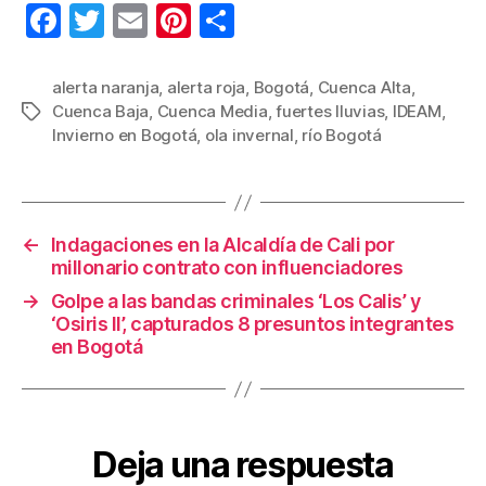
F
T
E
Pi
C
a
wi
m
nt
o
c
tt
ail
er
m
alerta naranja
,
alerta roja
,
Bogotá
,
Cuenca Alta
,
Cuenca Baja
,
Cuenca Media
,
fuertes lluvias
,
IDEAM
,
Etiquetas
e
er
e
p
Invierno en Bogotá
,
ola invernal
,
río Bogotá
b
st
ar
o
tir
o
←
Indagaciones en la Alcaldía de Cali por
k
millonario contrato con influenciadores
→
Golpe a las bandas criminales ‘Los Calis’ y
‘Osiris II’, capturados 8 presuntos integrantes
en Bogotá
Deja una respuesta