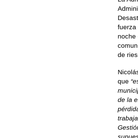
Admini
Desast
fuerza
noche 
comuni
de rie
Nicolá
que
“e
munici
de la 
pérdid
trabaj
Gestió
supues