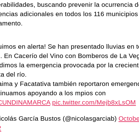
erabilidades, buscando prevenir la ocurrencia 
ncias adicionales en todos los 116 municipios
amento.
imos en alerta! Se han presentado lluvias en t
. En Cacerío del Vino con Bomberos de La Ve
dimos la emergencia provocada por la crecien
a del río.
ima y Facatativa también reportaron emergenc
inuamos apoyando a los mpios con
CUNDINAMARCA
pic.twitter.com/Mejb8xLsOM
colás García Bustos (@nicolasgarciab)
Octobe
2