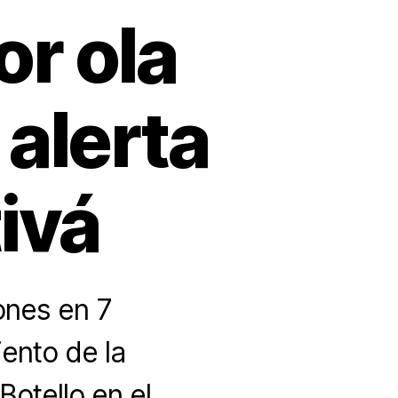
r ola
 alerta
ivá
nes en 7
ento de la
Botello en el