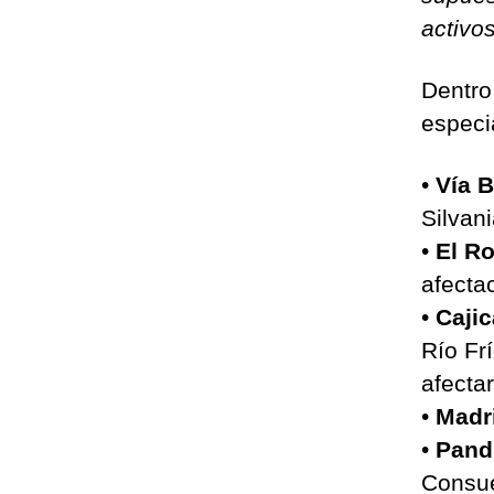
activo
Dentro
especi
•
Vía B
Silvan
•
El Ro
afecta
•
Cajic
Río Fr
afecta
•
Madr
•
Pand
Consue