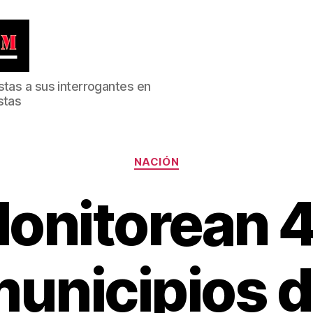
stas a sus interrogantes en
stas
Categorías
NACIÓN
onitorean 
unicipios 