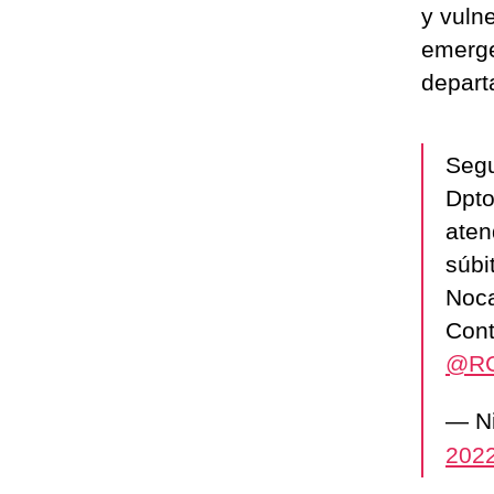
y vuln
emerge
depart
Segu
Dpto
aten
súbit
Noca
Cont
@R
— Ni
202