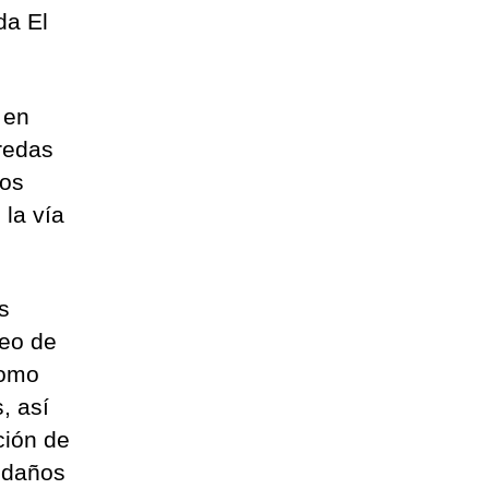
da El
 en
redas
los
 la vía
s
reo de
como
, así
ción de
s daños