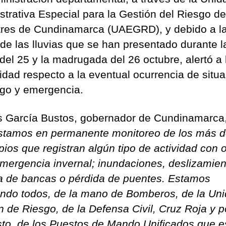
strativa Especial para la Gestión del Riesgo de
res de Cundinamarca (UAEGRD), y debido a l
 de las lluvias que se han presentado durante l
del 25 y la madrugada del 26 octubre, alertó a 
dad respecto a la eventual ocurrencia de situ
sgo y emergencia.
s García Bustos, gobernador de Cundinamarca,
stamos en permanente monitoreo de los más d
pios que registran algún tipo de actividad con 
emergencia invernal; inundaciones, deslizamien
a de bancas o pérdida de puentes. Estamos
ando todos, de la mano de Bomberos, de la Un
n de Riesgo, de la Defensa Civil, Cruz Roja y p
to, de los Puestos de Mando Unificados que e