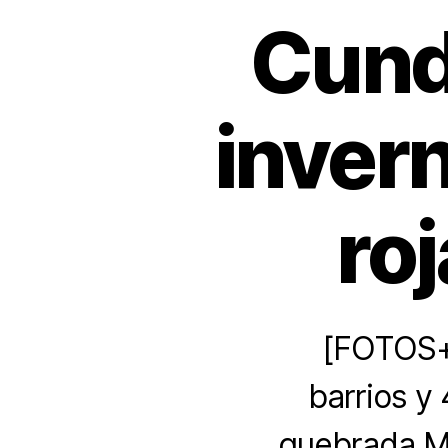
Cund
invern
ro
[FOTOS+
barrios y
quebrada Man