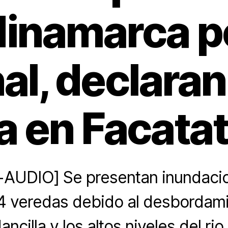
inamarca po
al, declaran
ja en Facatat
AUDIO] Se presentan inundacio
 4 veredas debido al desbordami
cilla y los altos niveles del rio 