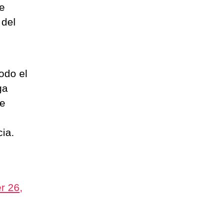
de
 del
odo el
ga
te
ia.
r 26,