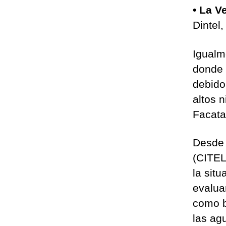
• La V
Dintel,
Igualm
donde 
debido
altos n
Facata
Desde 
(CITEL
la sit
evalua
como b
las ag