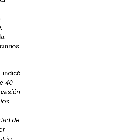
a
a
la
aciones
 indicó
e 40
ocasión
tos,
idad de
or
stán