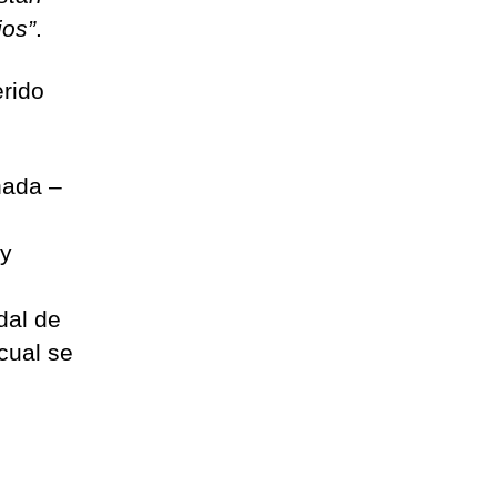
ios”
.
rido
nada –
 y
dal de
cual se