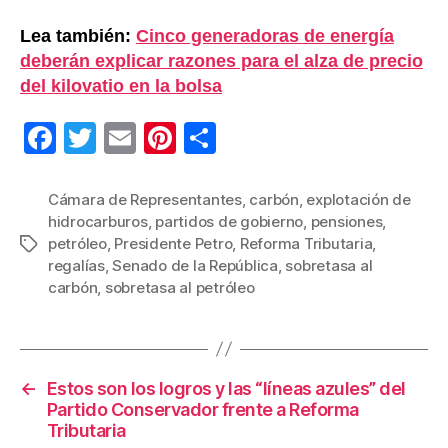
Lea también:
Cinco generadoras de energía
deberán explicar razones para el alza de precio
del kilovatio en la bolsa
F
T
E
Pi
C
a
wi
m
nt
o
c
tt
ail
er
m
Cámara de Representantes
,
carbón
,
explotación de
hidrocarburos
,
partidos de gobierno
,
pensiones
,
e
er
e
p
petróleo
,
Presidente Petro
,
Reforma Tributaria
,
Etiquetas
b
st
ar
regalías
,
Senado de la República
,
sobretasa al
carbón
,
sobretasa al petróleo
o
tir
o
k
←
Estos son los logros y las “líneas azules” del
Partido Conservador frente a Reforma
Tributaria