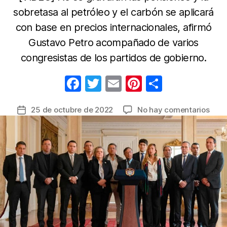
sobretasa al petróleo y el carbón se aplicará
con base en precios internacionales, afirmó
Gustavo Petro acompañado de varios
congresistas de los partidos de gobierno.
F
T
E
Pi
C
a
w
m
nt
o
en
25 de octubre de 2022
No hay comentarios
Fecha
c
itt
ail
er
m
Pres
de
e
er
e
p
Petr
la
anun
b
st
ar
entrada
camb
o
tir
en
o
la
Refo
k
Tribu
en
refe