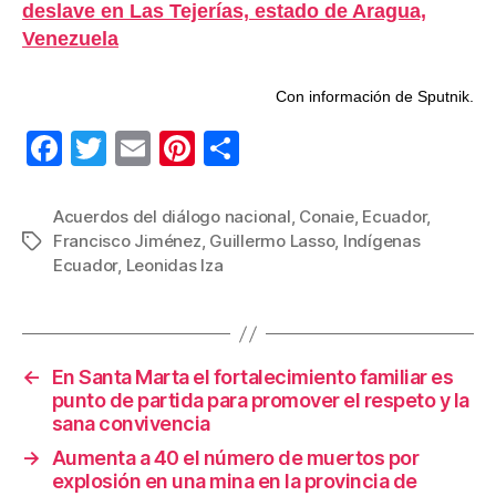
deslave en Las Tejerías, estado de Aragua,
Venezuela
Con información de Sputnik.
F
T
E
Pi
C
a
wi
m
nt
o
c
tt
ail
er
m
Acuerdos del diálogo nacional
,
Conaie
,
Ecuador
,
Francisco Jiménez
,
Guillermo Lasso
,
Indígenas
Etiquetas
e
er
e
p
Ecuador
,
Leonidas Iza
b
st
ar
o
tir
o
←
En Santa Marta el fortalecimiento familiar es
k
punto de partida para promover el respeto y la
sana convivencia
→
Aumenta a 40 el número de muertos por
explosión en una mina en la provincia de