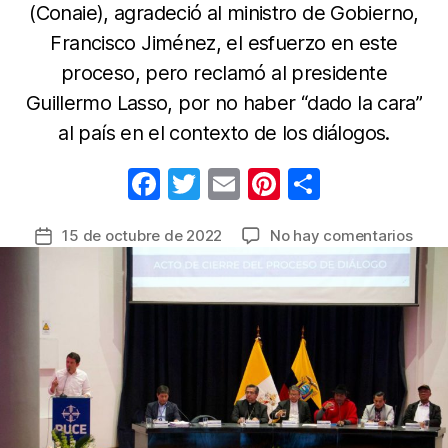
(Conaie), agradeció al ministro de Gobierno,
Francisco Jiménez, el esfuerzo en este
proceso, pero reclamó al presidente
Guillermo Lasso, por no haber “dado la cara”
al país en el contexto de los diálogos.
F
T
E
Pi
C
a
w
m
nt
o
en
15 de octubre de 2022
No hay comentarios
Fecha
c
itt
ail
er
m
Gobi
de
e
er
e
p
de
la
Lass
b
st
ar
entrada
y
o
tir
movi
o
indí
de
k
Ecua
firm