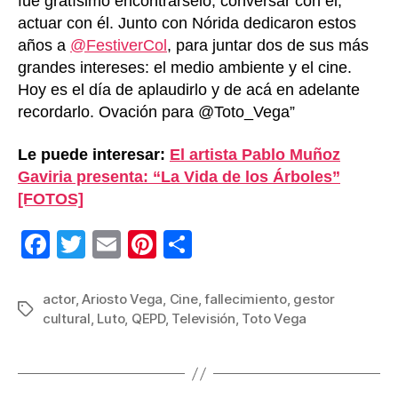
fue gratísimo encontrárselo, conversar con él,
actuar con él. Junto con Nórida dedicaron estos
años a
@FestiverCol
, para juntar dos de sus más
grandes intereses: el medio ambiente y el cine.
Hoy es el día de aplaudirlo y de acá en adelante
recordarlo. Ovación para @Toto_Vega”
Le puede interesar:
El artista Pablo Muñoz
Gaviria presenta: “La Vida de los Árboles”
[FOTOS]
F
T
E
Pi
C
a
wi
m
nt
o
c
tt
ail
er
m
actor
,
Ariosto Vega
,
Cine
,
fallecimiento
,
gestor
Etiquetas
cultural
,
Luto
,
QEPD
,
Televisión
,
Toto Vega
e
er
e
p
b
st
ar
o
tir