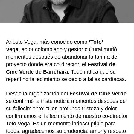
cul
amb
el
cin
y
la
Ariosto Vega, más conocido como
‘Toto’
tel
Vega
, actor colombiano y gestor cultural murió
momentos después de abandonar la tarima del
proyecto donde era co-director, el
Festival de
Cine Verde de Barichara
. Todo indica que su
repentino fallecimiento se debió a fallas cardiacas.
Desde la organización del
Festival de Cine Verde
se confirmó la triste noticia momentos después de
su fallecimiento: “Con profunda tristeza y dolor
confirmamos el fallecimiento de nuestro co-director
Toto Vega. Es un momento indescriptible para
todos, agradecemos su prudencia, amor y respeto