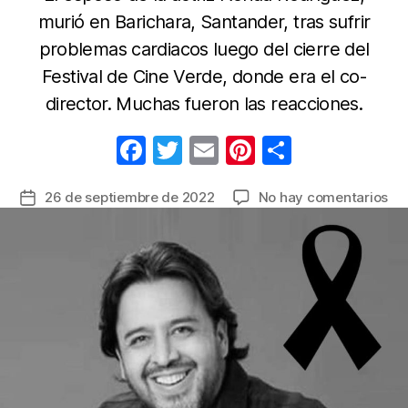
murió en Barichara, Santander, tras sufrir
problemas cardiacos luego del cierre del
Festival de Cine Verde, donde era el co-
director. Muchas fueron las reacciones.
F
T
E
Pi
C
a
w
m
nt
o
en
26 de septiembre de 2022
No hay comentarios
Fecha
c
itt
ail
er
m
So
de
e
er
e
p
mu
la
de
b
st
ar
entrada
“To
o
tir
Ve
o
ca
dol
k
en
el
ám