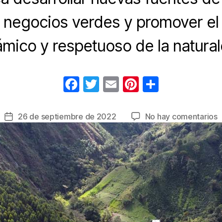
negocios verdes y promover el
ámico y respetuoso de la natural
F
T
E
Pi
C
a
wi
m
nt
o
c
tt
ail
er
m
e
26 de septiembre de 2022
No hay comentarios
Fecha
e
er
e
p
I
de
c
la
b
st
ar
b
entrada
o
tir
d
o
h
c
k
e
i