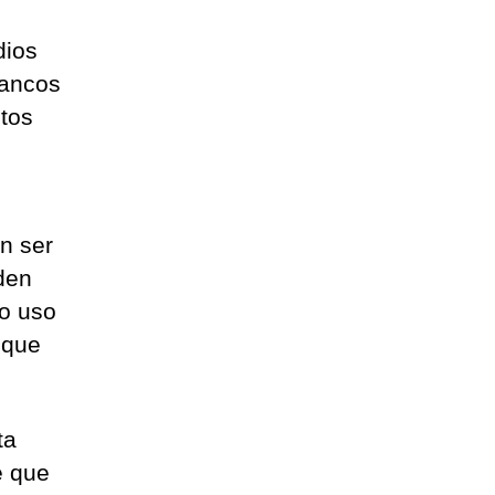
dios
bancos
tos
n ser
den
 o uso
 que
ta
e que