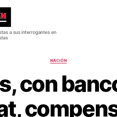
stas a sus interrogantes en
stas
Categorías
NACIÓN
as, con banc
at, compens