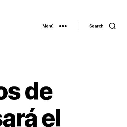
Menú
Search
os de
ará el