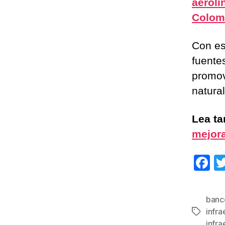
aerolí
Colom
Con es
fuente
promov
natura
Lea t
mejora
F
a
c
banc
e
infra
Etiqueta
infra