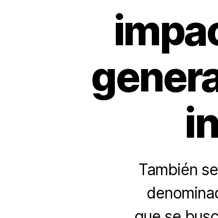
impac
genera
i
También se 
denominado
que se busc