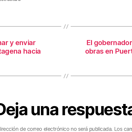
st
ar
tir
ar y enviar
El gobernador
tagena hacia
obras en Puert
Deja una respuest
irección de correo electrónico no será publicada.
Los ca