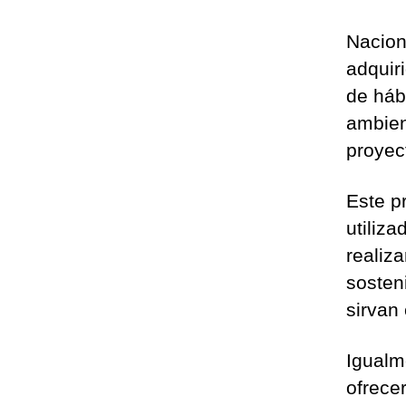
Nacion
adquiri
de háb
ambien
proyec
Este p
utiliz
realiz
sosten
sirvan
Igualme
ofrece