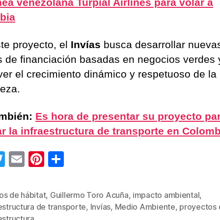
nea venezolana Turpial Airlines para volar a
bia
te proyecto, el
Invías
busca desarrollar nueva
s de financiación basadas en negocios verdes 
er el crecimiento dinámico y respetuoso de la
leza.
ambién:
Es hora de presentar su proyecto pa
r la infraestructura de transporte en Colomb
T
E
Pi
C
wi
m
nt
o
tt
ail
er
m
os de hábitat
,
Guillermo Toro Acuña
,
impacto ambiental
,
er
e
p
estructura de transporte
,
Invías
,
Medio Ambiente
,
proyectos 
s
estructura