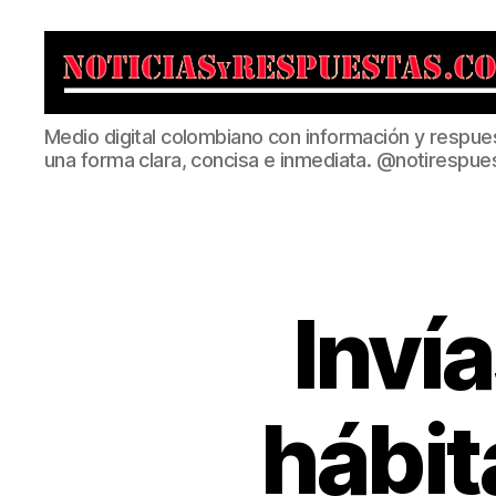
Noticias
Medio digital colombiano con información y respue
y
una forma clara, concisa e inmediata. @notirespue
Respuestas
Inví
hábit