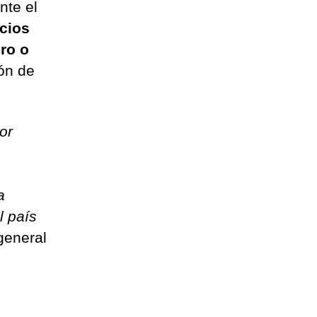
nte el
cios
ro o
ón de
or
a
l país
 general