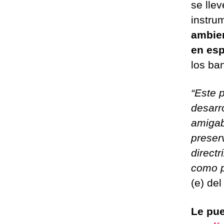
se lle
instr
ambie
en esp
los ba
“Este 
desarro
amigab
preserv
direct
como p
(e) del
Le pue