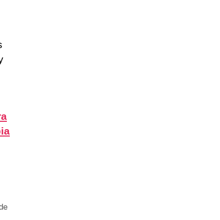
s
y
ra
ia
de