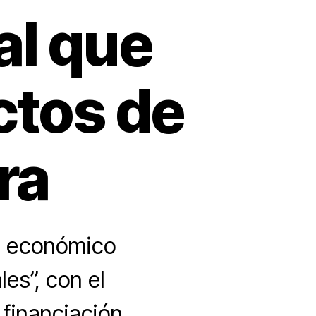
al que
ctos de
ra
to económico
es”, con el
financiación