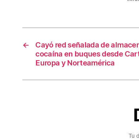
b
o
o
k
←
Cayó red señalada de almacen
cocaína en buques desde Car
Europa y Norteamérica
Tu d