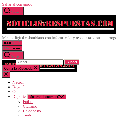
Saltar al contenido
Search
Medio digital colombiano con información y respuestas a sus interrog
Menú
Menú
Search
Buscar:
Cerrar la búsqueda
Nación
Bogotá
Comunidad
Deportes
Mostrar el submenú
Fútbol
Ciclismo
Baloncesto
Tenis