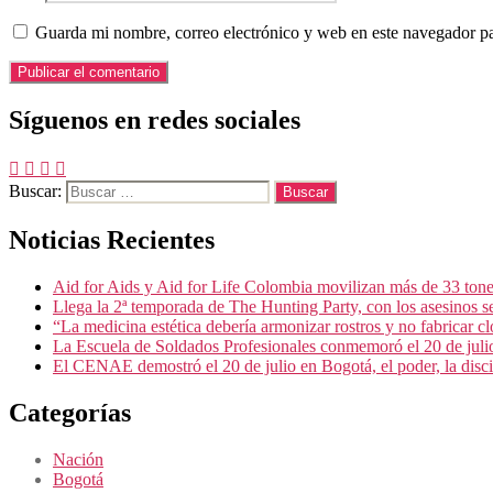
Guarda mi nombre, correo electrónico y web en este navegador p
Síguenos en redes sociales
Buscar:
Noticias Recientes
Aid for Aids y Aid for Life Colombia movilizan más de 33 tone
Llega la 2ª temporada de The Hunting Party, con los asesinos ser
“La medicina estética debería armonizar rostros y no fabricar 
La Escuela de Soldados Profesionales conmemoró el 20 de juli
El CENAE demostró el 20 de julio en Bogotá, el poder, la disci
Categorías
Nación
Bogotá