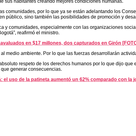
so de sus habitantes creando mejores condiciones humanas.
las comunidades, por lo que ya se están adelantando los Consej
n público, sino también las posibilidades de promoción y desa
a y comunidades, especialmente con las organizaciones sociales
ogotá”, reafirmó el ministro.
l avaluados en $17 millones, dos capturados en Girón [FO
ón al medio ambiente. Por lo que las fuerzas desarrollarán acti
el absoluto respeto de los derechos humanos por lo que dijo que 
ne que generar consecuencias.
á: el uso de la patineta aumentó un 62% comparado con la 