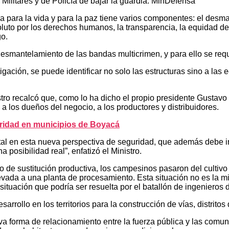
 Militares y de Policía de bajar la guardia: MinDefensa
sa para la vida y para la paz tiene varios componentes: el desma
oluto por los derechos humanos, la transparencia, la equidad de
go.
smantelamiento de las bandas multicrimen, y para ello se requiere
stigación, se puede identificar no solo las estructuras sino a la
stro recalcó que, como lo ha dicho el propio presidente Gustavo P
a los dueños del negocio, a los productores y distribuidores.
uridad en municipios de Boyacá
ntal en esta nueva perspectiva de seguridad, que además debe ir
 posibilidad real”, enfatizó el Ministro.
de sustitución productiva, los campesinos pasaron del cultivo 
levada a una planta de procesamiento. Esta situación no es la mi
situación que podría ser resuelta por el batallón de ingenieros d
rrollo en los territorios para la construcción de vías, distritos
eva forma de relacionamiento entre la fuerza pública y las comun