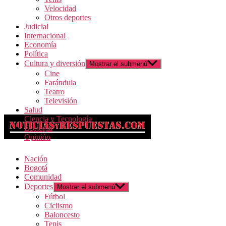
Velocidad
Otros deportes
Judicial
Internacional
Economía
Política
Cultura y diversión
Mostrar el submenú
Cine
Farándula
Teatro
Televisión
Salud
Ciencia y Tecnología
Ecología
Opinión
Nación
Bogotá
Comunidad
Deportes
Mostrar el submenú
Fútbol
Ciclismo
Baloncesto
Tenis