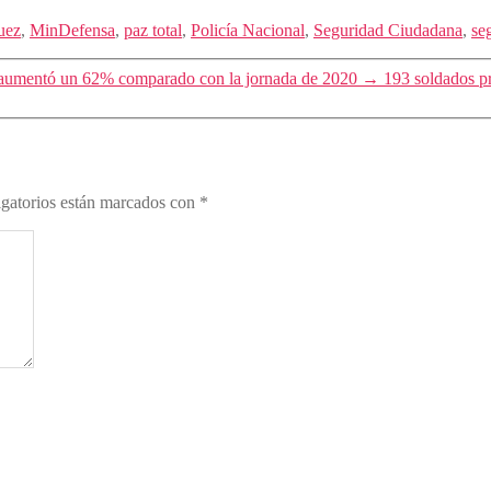
uez
,
MinDefensa
,
paz total
,
Policía Nacional
,
Seguridad Ciudadana
,
se
ta aumentó un 62% comparado con la jornada de 2020
→
193 soldados pr
gatorios están marcados con
*