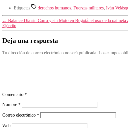
Compartir
Etiquetas
derechos humanos
,
Fuerzas militares
,
Iván Velásq
←
Balance Día sin Carro y sin Moto en Bogotá: el uso de la patine
Ejército
Deja una respuesta
Tu dirección de correo electrónico no será publicada.
Los campos obli
Comentario
*
Nombre
*
Correo electrónico
*
Web