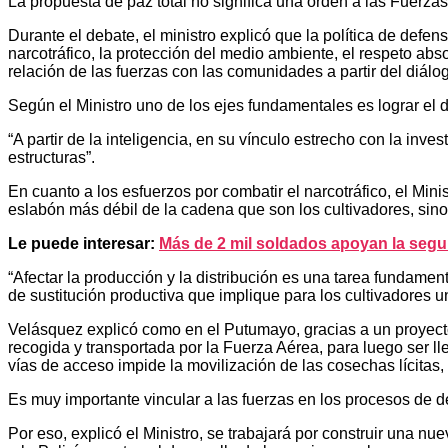
La propuesta de paz total no significa una orden a las Fuerzas
Durante el debate, el ministro explicó que la política de defen
narcotráfico, la protección del medio ambiente, el respeto abs
relación de las fuerzas con las comunidades a partir del diálo
Según el Ministro uno de los ejes fundamentales es lograr el de
“A partir de la inteligencia, en su vínculo estrecho con la inve
estructuras”.
En cuanto a los esfuerzos por combatir el narcotráfico, el Mini
eslabón más débil de la cadena que son los cultivadores, sino 
Le puede interesar:
Más de 2 mil soldados apoyan la seg
“Afectar la producción y la distribución es una tarea fundame
de sustitución productiva que implique para los cultivadores una
Velásquez explicó como en el Putumayo, gracias a un proyecto 
recogida y transportada por la Fuerza Aérea, para luego ser l
vías de acceso impide la movilización de las cosechas lícitas, 
Es muy importante vincular a las fuerzas en los procesos de desa
Por eso, explicó el Ministro, se trabajará por construir una nu