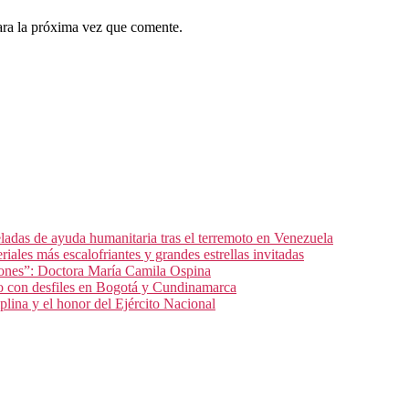
ara la próxima vez que comente.
ladas de ayuda humanitaria tras el terremoto en Venezuela
iales más escalofriantes y grandes estrellas invitadas
clones”: Doctora María Camila Ospina
o con desfiles en Bogotá y Cundinamarca
plina y el honor del Ejército Nacional