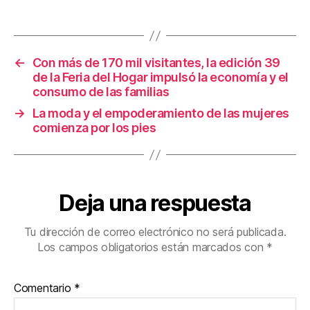
b
st
ar
o
tir
o
←
Con más de 170 mil visitantes, la edición 39
k
de la Feria del Hogar impulsó la economía y el
consumo de las familias
→
La moda y el empoderamiento de las mujeres
comienza por los pies
Deja una respuesta
Tu dirección de correo electrónico no será publicada.
Los campos obligatorios están marcados con
*
Comentario
*