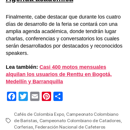
Finalmente, cabe destacar que durante los cuatro
días de desarrollo de la feria se contará con una
amplia agenda académica, donde tendrán lugar
charlas, conferencias y conversatorios los cuales
serán desarrollados por destacados y reconocidos
speakers.
Lea también:
Casi 400 motos mensuales
alquilan los usuarios de Renttu en Bogotá,
Medellín y Barranquilla
F
T
E
Pi
C
a
wi
m
nt
o
c
tt
ail
er
m
Cafés de Colombia Expo
,
Campeonato Colombiano
de Baristas
,
Campeonato Colombiano de Catadores
,
Etiquetas
e
er
e
p
Corferias
,
Federación Nacional de Cafeteros