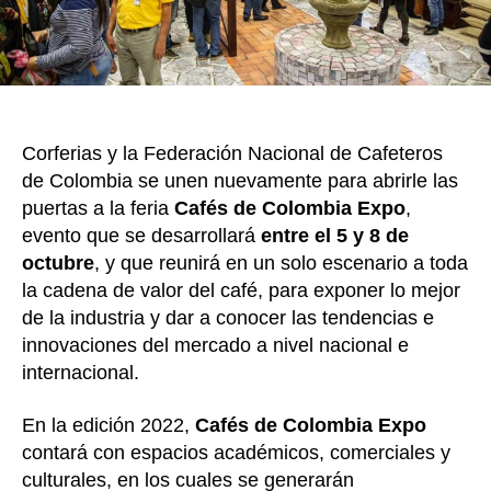
Ex
en
Cor
del
5
al
Corferias y la Federación Nacional de Cafeteros
8
de
de Colombia se unen nuevamente para abrirle las
oct
puertas a la feria
Cafés de Colombia Expo
,
evento que se desarrollará
entre el 5 y 8 de
octubre
, y que reunirá en un solo escenario a toda
la cadena de valor del café, para exponer lo mejor
de la industria y dar a conocer las tendencias e
innovaciones del mercado a nivel nacional e
internacional.
En la edición 2022,
Cafés de Colombia Expo
contará con espacios académicos, comerciales y
culturales, en los cuales se generarán