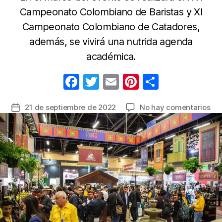
Campeonato Colombiano de Baristas y XI
Campeonato Colombiano de Catadores,
además, se vivirá una nutrida agenda
académica.
F
T
E
Pi
C
a
w
m
nt
o
en
21 de septiembre de 2022
No hay comentarios
Fecha
c
itt
ail
er
m
Dis
de
e
er
e
p
del
la
ar
b
st
ar
entrada
y
o
tir
el
o
sab
de
k
Ca
de
Co