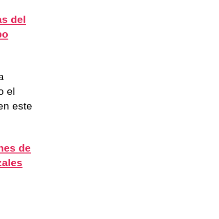
s del
po
a
o el
en este
nes de
zales