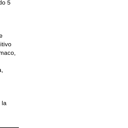
do 5
e
itivo
umaco,
a,
 la