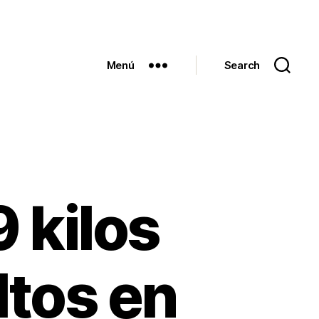
Menú
Search
 kilos
ltos en