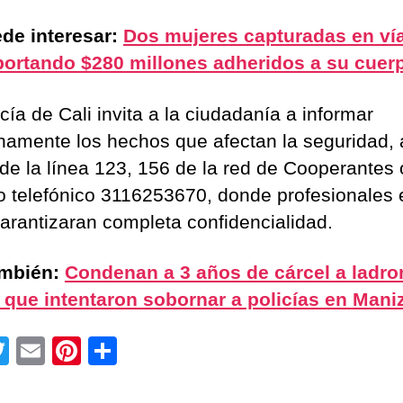
de interesar:
Dos mujeres capturadas en vía
portando $280 millones adheridos a su cuer
cía de Cali invita a la ciudadanía a informar
namente los hechos que afectan la seguridad, 
 de la línea 123, 156 de la red de Cooperantes 
 telefónico 3116253670, donde profesionales 
arantizaran completa confidencialidad.
ambién:
Condenan a 3 años de cárcel a ladro
 que intentaron sobornar a policías en Mani
T
E
Pi
C
wi
m
nt
o