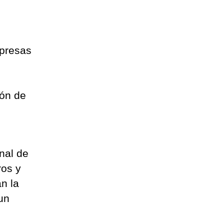
mpresas
ión de
inal de
ros y
n la
un