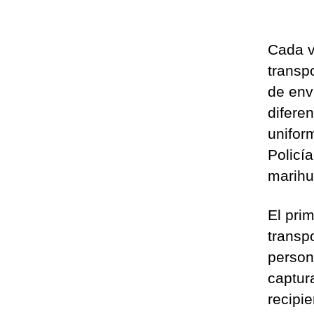
Cada v
transp
de enví
diferen
unifor
Policí
marihu
El prim
transpo
person
captur
recipi