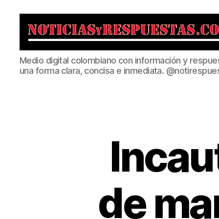
Noticias
Medio digital colombiano con información y respue
y
una forma clara, concisa e inmediata. @notirespue
Respuestas
Incau
de mar