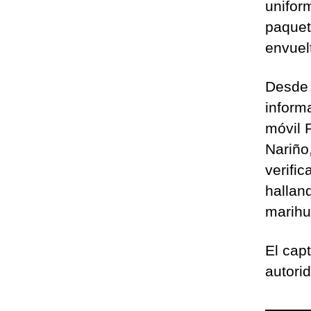
unifor
paquet
envuel
Desde 
informa
móvil 
Nariño
verifi
hallan
marihu
El cap
autori