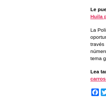
Le pue
Huila 
La Poli
oportu
través
número
tema g
Lea t
carros
F
a