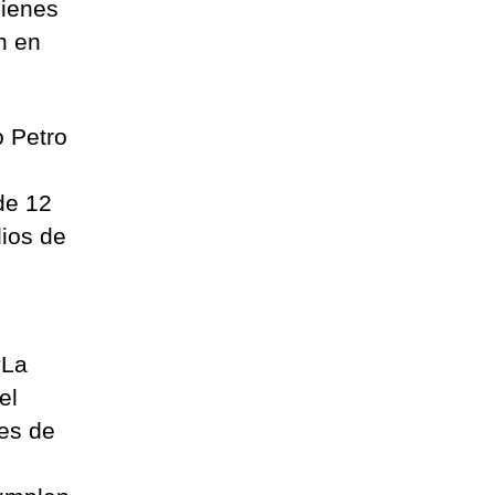
bienes
n en
o Petro
de 12
dios de
“La
el
nes de
s