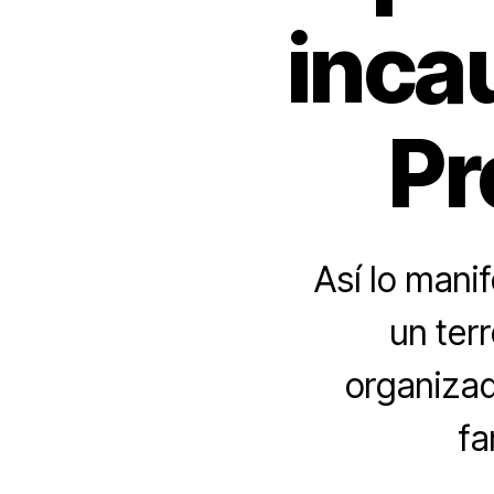
incau
Pr
Así lo mani
un ter
organizad
fa