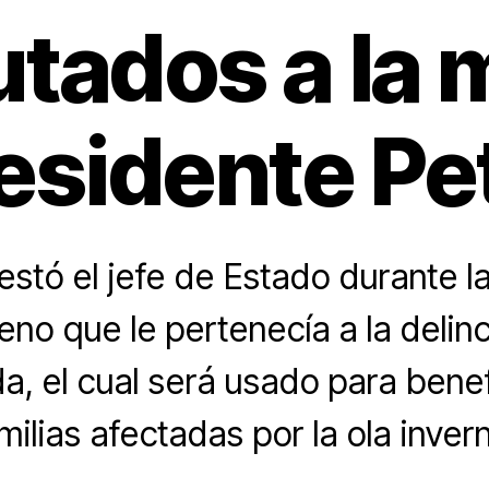
tados a la 
esidente Pe
festó el jefe de Estado durante l
reno que le pertenecía a la delin
a, el cual será usado para benefi
milias afectadas por la ola invern