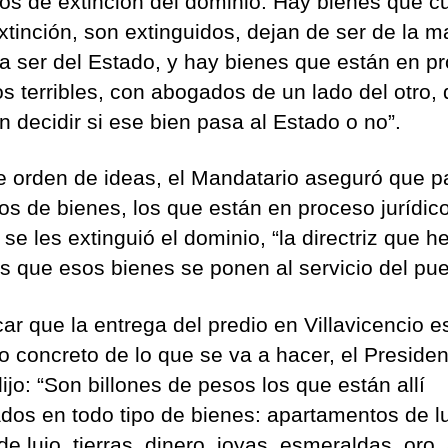
os de extinción del dominio. Hay bienes que 
xtinción, son extinguidos, dejan de ser de la m
a ser del Estado, y hay bienes que están en p
os terribles, con abogados de un lado del otro,
n decidir si ese bien pasa al Estado o no”.
e orden de ideas, el Mandatario aseguró que p
pos de bienes, los que están en proceso jurídico
 se les extinguió el dominio, “la directriz que 
s que esos bienes se ponen al servicio del pu
car que la entrega del predio en Villavicencio e
o concreto de lo que se va a hacer, el Presiden
ijo: “Son billones de pesos los que están allí
dos en todo tipo de bienes: apartamentos de lu
e lujo, tierras, dinero, joyas, esmeraldas, oro, 