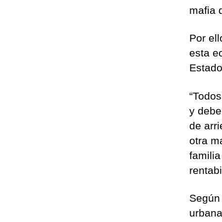
mafia 
Por el
esta e
Estado
“Todos
y debe
de arr
otra m
famili
rentabi
Según 
urbana