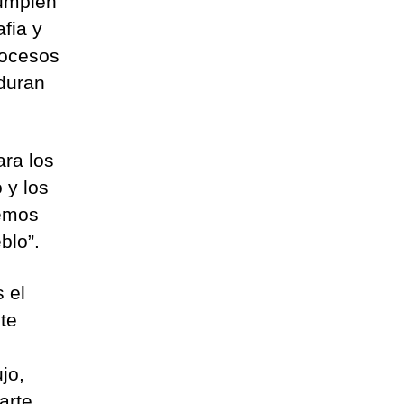
cumplen
afia y
rocesos
 duran
ara los
 y los
hemos
eblo”.
s el
te
jo,
arte.