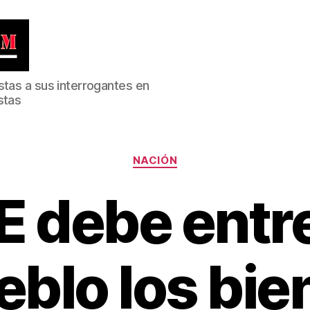
stas a sus interrogantes en
stas
Categorías
NACIÓN
E debe entre
eblo los bie