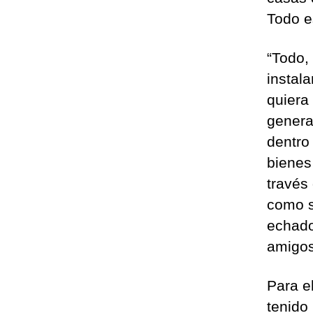
Todo e
“Todo,
instal
quiera
genera
dentro
bienes 
través
como s
echado
amigos
Para e
tenido 