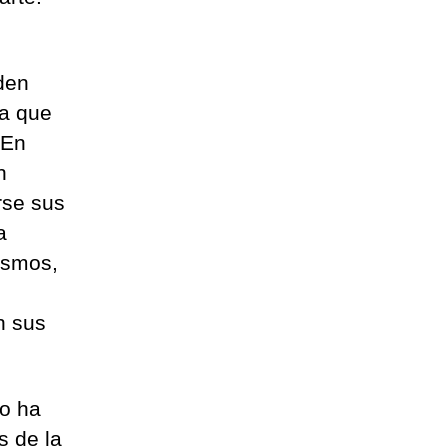
den
ia que
“En
n
rse sus
a
ismos,
n sus
no ha
s de la