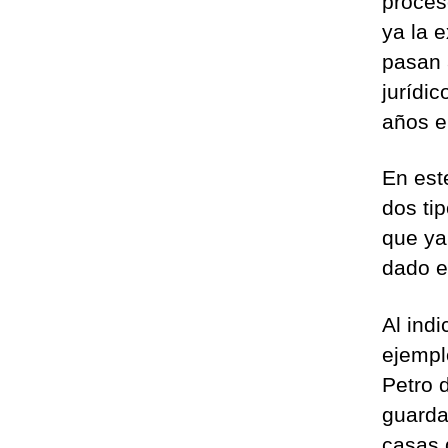
proces
ya la e
pasan 
jurídic
años e
En est
dos ti
que ya
dado e
Al indi
ejempl
Petro d
guarda
casas d