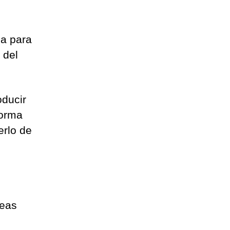
ca para
 del
oducir
forma
erlo de
reas