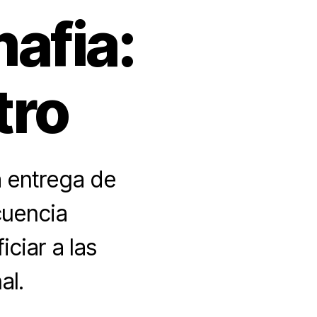
mafia:
tro
a entrega de
cuencia
ciar a las
al.