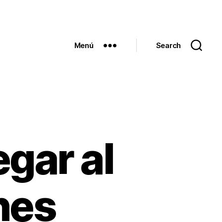
Menú
Search
gar al
nes