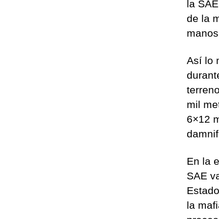
la SAE
de la 
manos 
Así lo
durant
terren
mil me
6×12 m
damnif
En la 
SAE va
Estado 
la maf