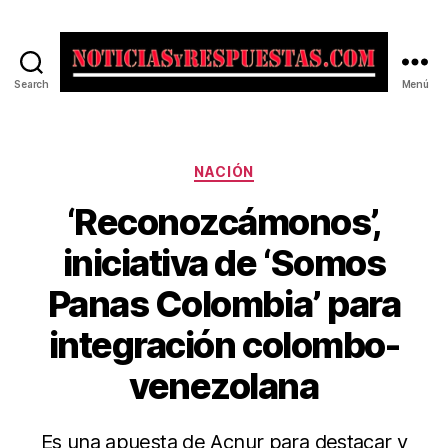
Search
Menú
Noticias
y
Respuestas
Categorías
NACIÓN
‘Reconozcámonos’,
iniciativa de ‘Somos
Panas Colombia’ para
integración colombo-
venezolana
Es una apuesta de Acnur para destacar y