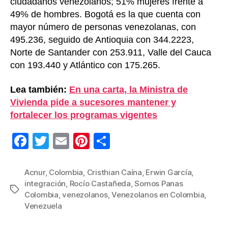
ciudadanos venezolanos; 51% mujeres frente a
49% de hombres. Bogotá es la que cuenta con
mayor número de personas venezolanas, con
495.236, seguido de Antioquia con 344.2223,
Norte de Santander con 253.911, Valle del Cauca
con 193.440 y Atlántico con 175.265.
Lea también:
En una carta, la Ministra de
Vivienda pide a sucesores mantener y
fortalecer los programas vigentes
F
T
E
Pi
C
a
wi
m
nt
o
c
tt
ail
er
m
Acnur
,
Colombia
,
Cristhian Caína
,
Erwin García
,
integración
,
Rocío Castañeda
,
Somos Panas
e
er
e
p
Etiquetas
Colombia
,
venezolanos
,
Venezolanos en Colombia
,
b
st
ar
Venezuela
o
tir