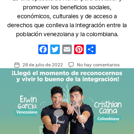
promover los beneficios sociales,
económicos, culturales y de acceso a
derechos que conlleva la integración entre la
población venezolana y la colombiana.
F
T
E
Pi
C
a
w
m
nt
o
en
28 de julio de 2022
No hay comentarios
Fecha
c
itt
ail
er
m
‘Recon
de
e
er
e
p
iniciat
la
de
b
st
ar
entrada
‘Somo
o
tir
Panas
o
Colomb
para
k
integr
colom
venezo