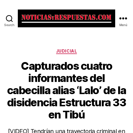
Search
Menú
Noticias
y
Respuestas
Categorías
JUDICIAL
Capturados cuatro
informantes del
cabecilla alias ‘Lalo’ de la
disidencia Estructura 33
en Tibú
[VIDEO] Tendrían una trayectoria criminal en