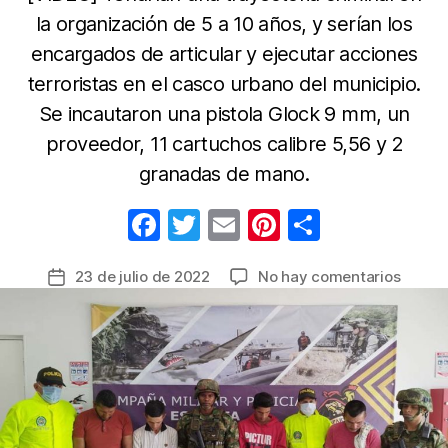
la organización de 5 a 10 años, y serían los
encargados de articular y ejecutar acciones
terroristas en el casco urbano del municipio.
Se incautaron una pistola Glock 9 mm, un
proveedor, 11 cartuchos calibre 5,56 y 2
granadas de mano.
F
T
E
Pi
C
a
w
m
nt
o
en
23 de julio de 2022
No hay comentarios
Fecha
c
itt
ail
er
m
Captu
de
e
er
e
p
cuatro
la
inform
b
st
ar
entrada
del
o
tir
cabeci
o
alias
‘Lalo’