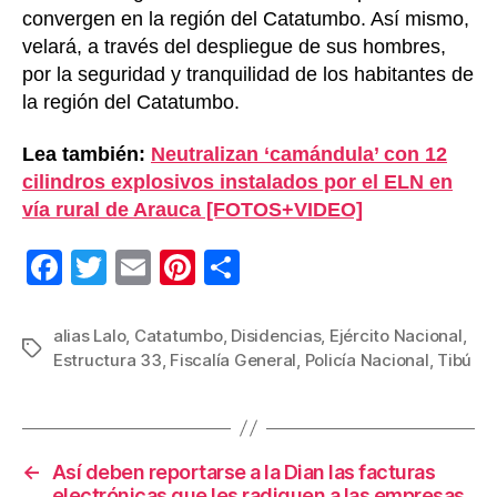
convergen en la región del Catatumbo. Así mismo,
velará, a través del despliegue de sus hombres,
por la seguridad y tranquilidad de los habitantes de
la región del Catatumbo.
Lea también:
Neutralizan ‘camándula’ con 12
cilindros explosivos instalados por el ELN en
vía rural de Arauca [FOTOS+VIDEO]
F
T
E
Pi
C
a
wi
m
nt
o
c
tt
ail
er
m
alias Lalo
,
Catatumbo
,
Disidencias
,
Ejército Nacional
,
Etiquetas
Estructura 33
,
Fiscalía General
,
Policía Nacional
,
Tibú
e
er
e
p
b
st
ar
o
tir
←
Así deben reportarse a la Dian las facturas
o
electrónicas que les radiquen a las empresas