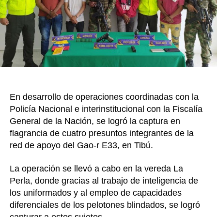
k
de
la
diside
Estruc
33
en
Tibú
En desarrollo de operaciones coordinadas con la
Policía Nacional e interinstitucional con la Fiscalía
General de la Nación, se logró la captura en
flagrancia de cuatro presuntos integrantes de la
red de apoyo del Gao-r E33, en Tibú.
La operación se llevó a cabo en la vereda La
Perla, donde gracias al trabajo de inteligencia de
los uniformados y al empleo de capacidades
diferenciales de los pelotones blindados, se logró
capturar a estos sujetos.