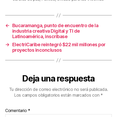
e
er
e
p
b
st
ar
o
tir
←
Bucaramanga, punto de encuentro de la
o
industria creativa Digital y TI de
k
Latinoamérica, inscríbase
→
ElectriCaribe reintegró $22 mil millones por
proyectos inconclusos
Deja una respuesta
Tu dirección de correo electrónico no será publicada.
Los campos obligatorios están marcados con
*
Comentario
*