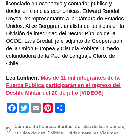
licenciado en economía y contador público y
doctor en ciencias económicas; Edward Randall
Royce, ex representante a la Cámara de Estados
Unidos; Alice Berggrun, analista de políticas en la
División de integridad del Sector Público de la
OCDE; Lars Bredal, jefe adjunto de Cooperación
de la Unión Europea y Claudia Poblete Olmedo,
cofundadora de la Red de Lenguaje Claro, de
Chile.
Lea también:
Más de 11 mil integrantes de la
Fuerza Pública participarán en el regreso del
Desfile Militar del 20 de julio [VIDEOS]
F
T
E
Pi
C
a
wi
m
nt
o
c
tt
ail
er
m
Cámara de Representantes
,
Curules de las víctimas
,
Etiquetas
curules de paz
,
Política
,
Unidad para las Víctimas