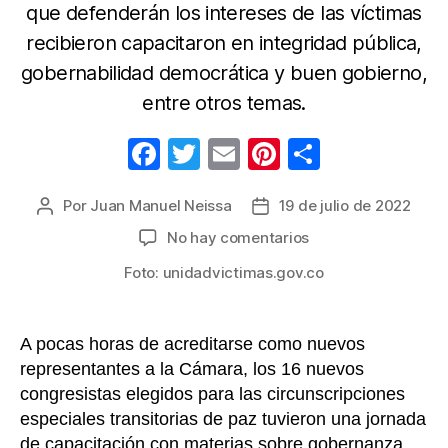
que defenderán los intereses de las víctimas
recibieron capacitaron en integridad pública,
gobernabilidad democrática y buen gobierno,
entre otros temas.
F
T
E
Pi
C
a
w
m
nt
o
Por
Juan Manuel Neissa
19 de julio de 2022
Autor
Fecha
c
itt
ail
er
m
de
de
en
No hay comentarios
e
er
e
p
la
la
Congresistas
b
st
ar
entrada
Foto: unidadvictimas.gov.co
entrada
de
curules
o
tir
de
o
A pocas horas de acreditarse como nuevos
paz
k
representantes a la Cámara, los 16 nuevos
se
capacitan
congresistas elegidos para las circunscripciones
en
especiales transitorias de paz tuvieron una jornada
temas
de capacitación con materias sobre gobernanza