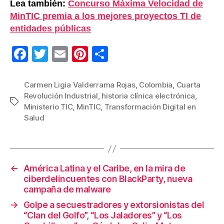
Lea también:
Concurso Máxima Velocidad de
MinTIC premia a los mejores proyectos TI de
entidades públicas
F
T
E
Pi
C
a
wi
m
nt
o
c
tt
ail
er
m
Carmen Ligia Valderrama Rojas
,
Colombia
,
Cuarta
Revolución Industrial
,
historia clínica electrónica
,
e
er
e
p
Etiquetas
Ministerio TIC
,
MinTIC
,
Transformación Digital en
b
st
ar
Salud
o
tir
o
k
←
América Latina y el Caribe, en la mira de
ciberdelincuentes con BlackParty, nueva
campaña de malware
→
Golpe a secuestradores y extorsionistas del
“Clan del Golfo”, “Los Jaladores” y “Los