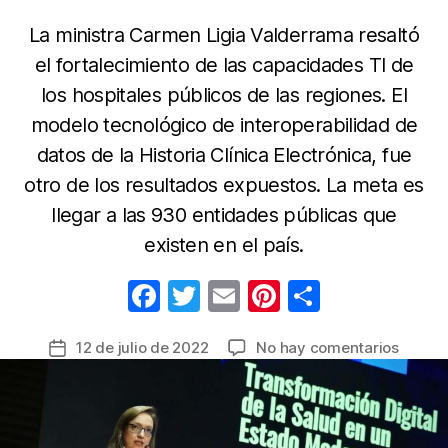
La ministra Carmen Ligia Valderrama resaltó
el fortalecimiento de las capacidades TI de
los hospitales públicos de las regiones. El
modelo tecnológico de interoperabilidad de
datos de la Historia Clínica Electrónica, fue
otro de los resultados expuestos. La meta es
llegar a las 930 entidades públicas que
existen en el país.
F
T
E
Pi
C
a
w
m
nt
o
en
12 de julio de 2022
No hay comentarios
Fecha
c
itt
ail
er
m
Más
de
e
er
e
p
de
la
600
b
st
ar
entrada
entida