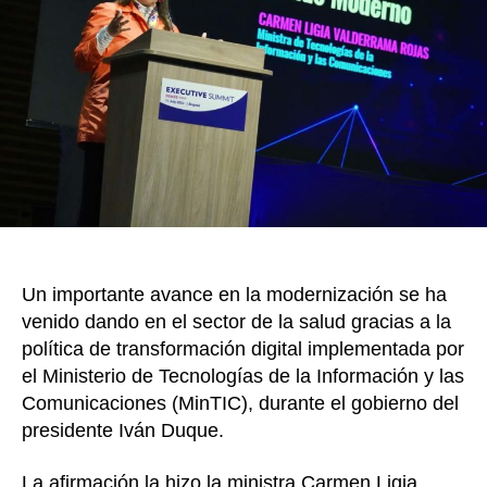
o
tir
de
o
28
depar
k
han
sido
benefi
con
la
Transf
Digital
en
Salud
Un importante avance en la modernización se ha
en
Colom
venido dando en el sector de la salud gracias a la
política de transformación digital implementada por
el Ministerio de Tecnologías de la Información y las
Comunicaciones (MinTIC), durante el gobierno del
presidente Iván Duque.
La afirmación la hizo la ministra Carmen Ligia