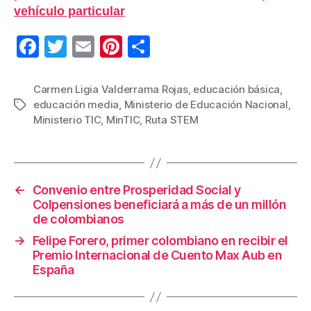
vehículo particular
F
T
E
Pi
C
a
wi
m
nt
o
c
tt
ail
er
m
Carmen Ligia Valderrama Rojas
,
educación básica
,
educación media
,
Ministerio de Educación Nacional
,
Etiquetas
e
er
e
p
Ministerio TIC
,
MinTIC
,
Ruta STEM
b
st
ar
o
tir
o
←
Convenio entre Prosperidad Social y
k
Colpensiones beneficiará a más de un millón
de colombianos
→
Felipe Forero, primer colombiano en recibir el
Premio Internacional de Cuento Max Aub en
España