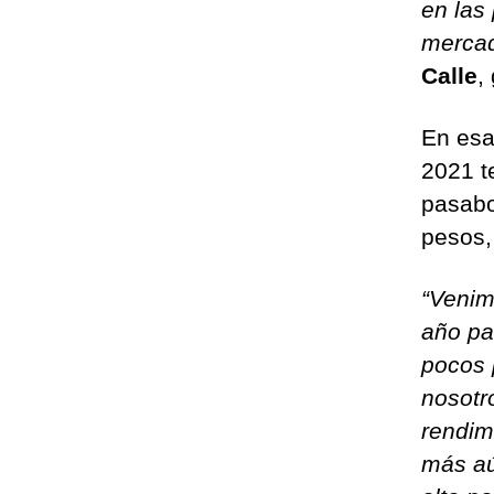
en las
mercad
Calle
,
En esa
2021 t
pasabo
pesos,
“Venim
año pa
pocos 
nosotr
rendim
más aú