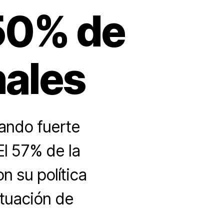
50% de
nales
ando fuerte
El 57% de la
n su política
ituación de