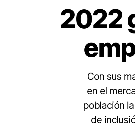
2022 
empl
Con sus ma
en el merca
población la
de inclusi