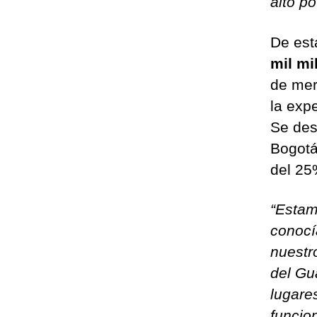
alto po
De est
mil mi
de mer
la exp
Se des
Bogotá
del 25
“Estam
conocí
nuestr
del Gu
lugare
funcio