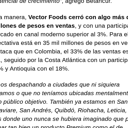
tencial de crecimiento”
, agregó Betancur.
a manera,
Vector Foods cerró con algo más 
llones de pesos en ventas
, y con una partici
cado en canal moderno superior al 3%. Para e
ectativa está en 35 mil millones de pesos en ve
taca que en Colombia, el 33% de las ventas e
, seguido por la Costa Atlántica con un partici
% y Antioquia con el 18%.
os despachando a ciudades que ni siquiera
amos o que no teníamos ubicadas mentalment
o público objetivo. También ya estamos en Sa
aviare, San Andrés, Quibdó, Riohacha, Leticia,
s donde uno nunca se hubiera imaginado que 
nar tan bien un producto Premium como el de