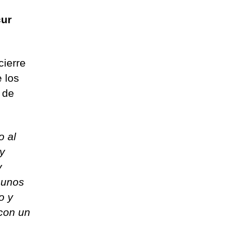
cur
cierre
 los
 de
o al
y
y
 unos
o y
con un