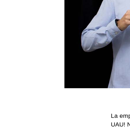
La emp
UAU! N