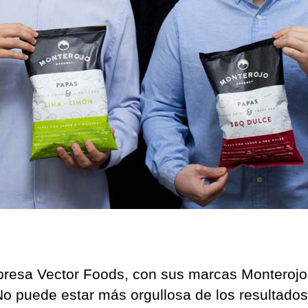
50
de
emp
adic
resa Vector Foods, con sus marcas Monterojo
o puede estar más orgullosa de los resultados