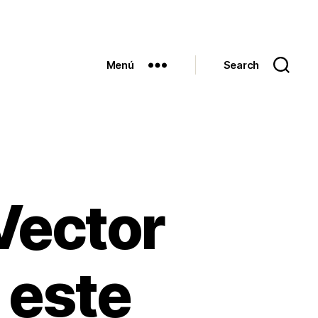
Menú
Search
Vector
 este