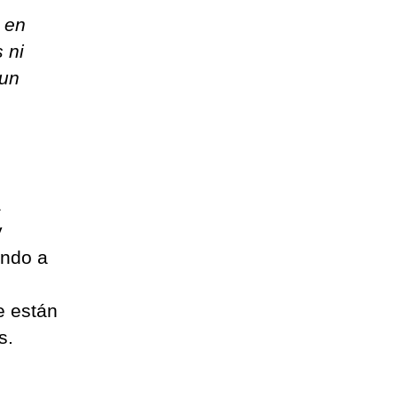
o en
 ni
 un
a
y
ando a
e están
s.