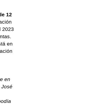
de 12
pación
l 2023
ntas.
stá en
pación
e en
n José
podía