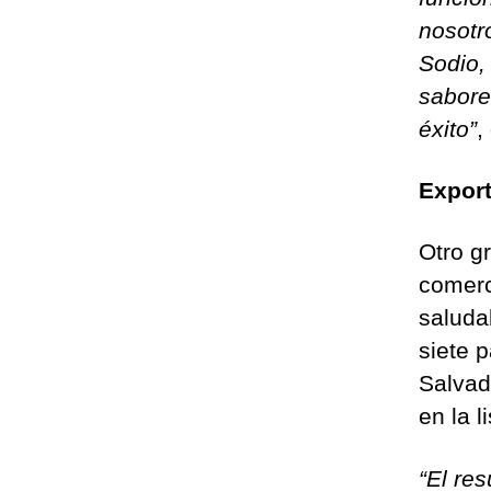
nosotr
Sodio, 
sabore
éxito”
,
Expor
Otro g
comerc
saluda
siete 
Salvad
en la 
“El re