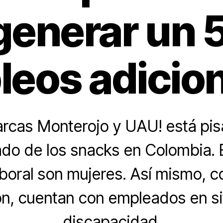
generar un 
eos adicio
rcas Monterojo y UAU! está pis
do de los snacks en Colombia. 
boral son mujeres. Así mismo, co
ón, cuentan con empleados en s
discapacidad.