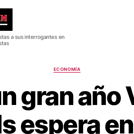
stas a sus interrogantes en
stas
Categorías
ECONOMÍA
un gran año 
s espera en