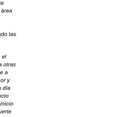
te
 área
ndo las
 el
a otras
be a
or y
a día
ucto
inicio
uerte