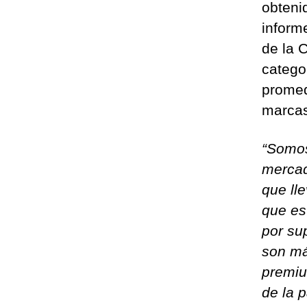
obteni
inform
de la 
catego
promed
marcas
“Somos
mercad
que ll
que es
por su
son má
premiu
de la 