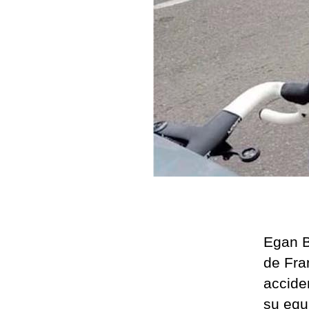
Egan B
de Fran
accide
su equ