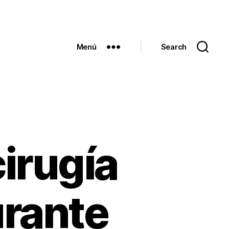
Menú
Search
cirugía
urante