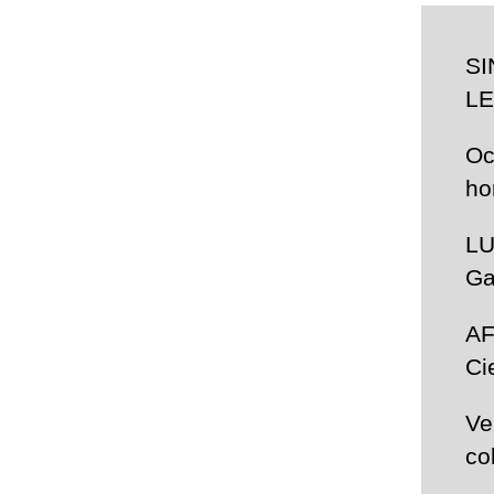
SI
L
Oc
ho
LU
Ga
AF
Ci
Ve
co