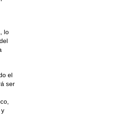
, lo
del
a
do el
á ser
ico,
 y