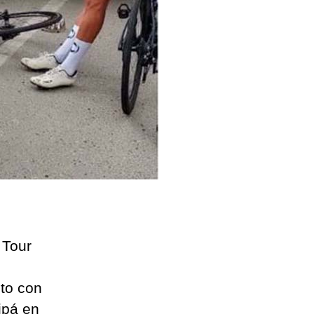
 Tour
nto con
ipá en