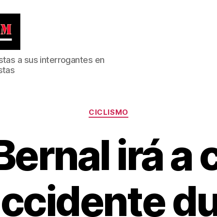
stas a sus interrogantes en
stas
Categorías
CICLISMO
ernal irá a 
accidente d