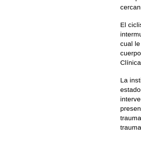
cercan
El cic
interm
cual l
cuerpo
Clínic
La ins
estado
interv
presen
trauma
trauma