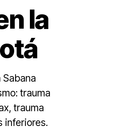
n la
otá
la Sabana
smo: trauma
rax, trauma
inferiores.