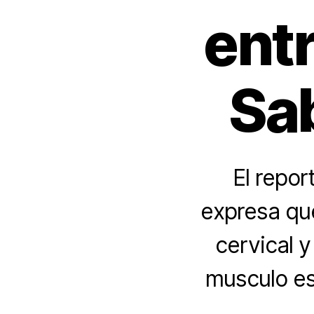
ent
Sa
El repor
expresa qu
cervical y
musculo es