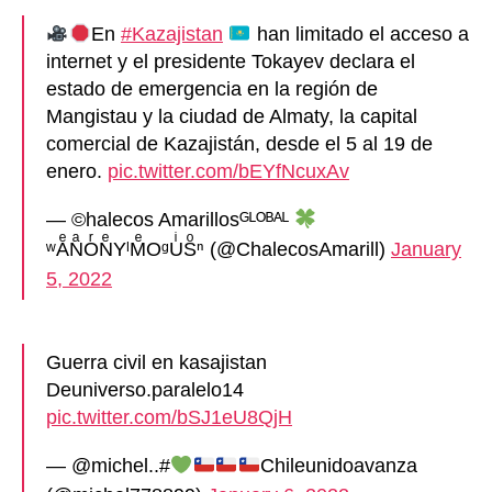
En
#Kazajistan
han limitado el acceso a
internet y el presidente Tokayev declara el
estado de emergencia en la región de
Mangistau y la ciudad de Almaty, la capital
comercial de Kazajistán, desde el 5 al 19 de
enero.
pic.twitter.com/bEYfNcuxAv
— ©halecos Amarillosᴳᴸᴼᴮᴬᴸ
ʷAͤNͣOͬNͤYˡMͤOᵍUͥSͦⁿ (@ChalecosAmarill)
January
5, 2022
Guerra civil en kasajistan
Deuniverso.paralelo14
pic.twitter.com/bSJ1eU8QjH
— @michel..#
Chileunidoavanza