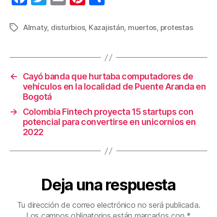
a
wi
m
nt
o
c
tt
ail
er
m
Almaty
,
disturbios
,
Kazajistán
,
muertos
,
protestas
Etiquetas
e
er
e
p
b
st
ar
o
tir
←
Cayó banda que hurtaba computadores de
vehículos en la localidad de Puente Aranda en
o
Bogotá
k
→
Colombia Fintech proyecta 15 startups con
potencial para convertirse en unicornios en
2022
Deja una respuesta
Tu dirección de correo electrónico no será publicada.
Los campos obligatorios están marcados con
*