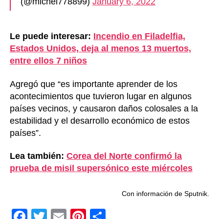
(@michel778899)
January 6, 2022
Le puede interesar:
Incendio en Filadelfia,
Estados Unidos, deja al menos 13 muertos,
entre ellos 7 niños
Agregó que “es importante aprender de los
acontecimientos que tuvieron lugar en algunos
países vecinos, y causaron daños colosales a la
estabilidad y el desarrollo económico de estos
países”.
Lea también:
Corea del Norte confirmó la
prueba de misil supersónico este miércoles
Con información de Sputnik.
F
T
E
Pi
C