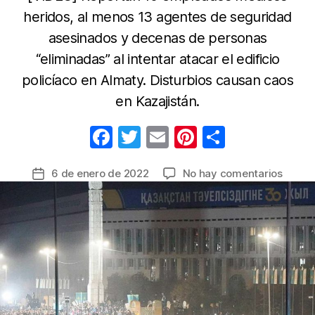
heridos, al menos 13 agentes de seguridad
asesinados y decenas de personas
“eliminadas” al intentar atacar el edificio
policíaco en Almaty. Disturbios causan caos
en Kazajistán.
F
T
E
Pi
C
a
w
m
nt
o
en
6 de enero de 2022
No hay comentarios
Fecha
c
itt
ail
er
m
Kazaji
de
e
er
e
p
en
la
estad
b
st
ar
entrada
de
o
tir
emerg
o
con
toque
k
de
queda