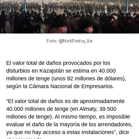
muert
y
daños
avalu
en
US$9
Foto: @NotiPatria_Ve
millon
El valor total de daños provocados por los
disturbios en Kazajstán se estima en 40.000
millones de tenge (unos 92 millones de dólares),
según la Cámara Nacional de Empresarios.
“El valor total de daños es de aproximadamente
40.000 millones de tenge (en Almaty, 39.500
millones de tenge). Al mismo tiempo, es imposible
evaluar el daño de la mayoría de los arrendadores,
ya que no hay acceso a estas instalaciones”, dice