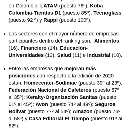
en Colombia:
LATAM
(puesto 76º);
Koba
Colombia-Tiendas D1
(puesto 85º);
Tecnoglass
(puesto 92 º) y
Rappi
(puesto 100º).
Los sectores con el mayor número de empresas
participantes dentro del ranking son:
Alimentos
(16),
Financiero
(14),
Educación-
Universidades
(13),
Salud
(11) e
Industrial
(10).
Entre las empresas que
mejoran más
posiciones
con respecto a la edición de 2020
están:
Homecenter-Sodimac
(puesto 39º al 23º);
Federación Nacional de Cafeteros
(puesto 57º
al 35º);
Keralty-Organización Sanitas
(puesto
61º al 45º);
Avon
(puesto 71º al 49º);
Seguros
Bolívar
(puesto 77º al 54º);
Amazon
(puesto 76º
al 58º) y
Casa Editorial El Tiempo
(puesto 91º al
62º).