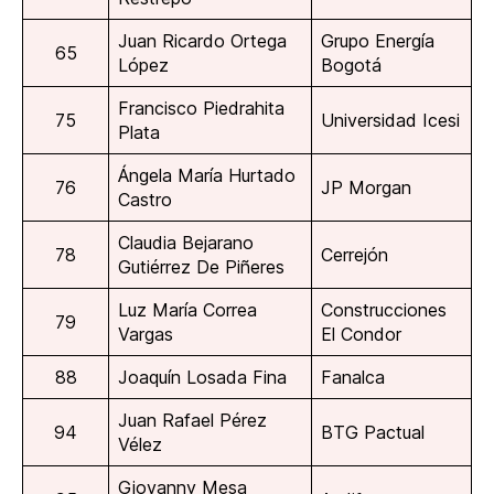
Juan Ricardo Ortega
Grupo Energía
65
López
Bogotá
Francisco Piedrahita
75
Universidad Icesi
Plata
Ángela María Hurtado
76
JP Morgan
Castro
Claudia Bejarano
78
Cerrejón
Gutiérrez De Piñeres
Luz María Correa
Construcciones
79
Vargas
El Condor
88
Joaquín Losada Fina
Fanalca
Juan Rafael Pérez
94
BTG Pactual
Vélez
Giovanny Mesa