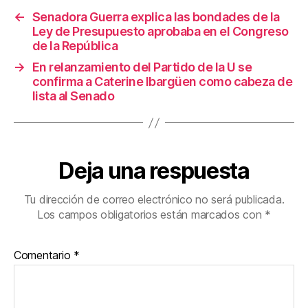
o
←
Senadora Guerra explica las bondades de la
k
Ley de Presupuesto aprobaba en el Congreso
de la República
→
En relanzamiento del Partido de la U se
confirma a Caterine Ibargüen como cabeza de
lista al Senado
Deja una respuesta
Tu dirección de correo electrónico no será publicada.
Los campos obligatorios están marcados con
*
Comentario
*