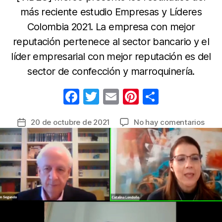
más reciente estudio Empresas y Líderes
Colombia 2021. La empresa con mejor
reputación pertenece al sector bancario y el
líder empresarial con mejor reputación es del
sector de confección y marroquinería.
F
T
E
Pi
C
a
w
m
nt
o
en
20 de octubre de 2021
No hay comentarios
Fecha
c
itt
ail
er
m
Este
de
e
er
e
p
es
la
el
b
st
ar
entrada
rank
o
tir
de
o
las
empr
k
y
los