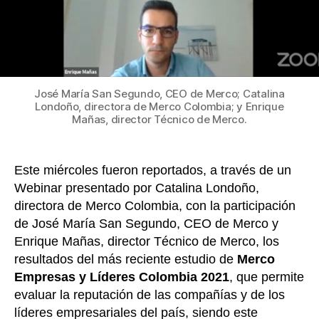
líder
empr
con
mejo
repu
en
José María San Segundo, CEO de Merco; Catalina
Colo
Londoño, directora de Merco Colombia; y Enrique
Mañas, director Técnico de Merco.
en
el
2021
Este miércoles fueron reportados, a través de un
Webinar presentado por Catalina Londoño,
directora de Merco Colombia, con la participación
de José María San Segundo, CEO de Merco y
Enrique Mañas, director Técnico de Merco, los
resultados del más reciente estudio de
Merco
Empresas y Líderes Colombia 2021
, que permite
evaluar la reputación de las compañías y de los
líderes empresariales del país, siendo este