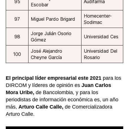
95
Audifarma
Escobar
Homecenter-
97
Miguel Pardo Brigard
Sodimac
Jorge Julián Osorio
98
Universidad Ces
Gómez
José Alejandro
Universidad Del
100
Cheyne García
Rosario
El principal líder empresarial este 2021
para los
DIRCOM y líderes de opinión es
Juan Carlos
Mora Uribe,
de Bancolombia, y para los
periodistas de información económica es, un año
más,
Arturo Calle Calle,
de Comercializadora
Arturo Calle.