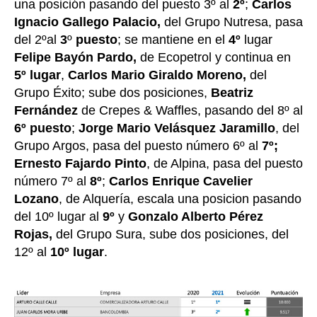
una posición pasando del puesto 3º al
2º
;
Carlos
Ignacio Gallego Palacio,
del Grupo Nutresa, pasa
del 2ºal
3
º
puesto
; se mantiene en el
4º
lugar
Felipe Bayón Pardo,
de Ecopetrol y continua en
5º lugar
,
Carlos Mario Giraldo Moreno,
del
Grupo Éxito; sube dos posiciones,
Beatriz
Fernández
de Crepes & Waffles, pasando del 8º al
6º puesto
;
Jorge Mario Velásquez Jaramillo
, del
Grupo Argos, pasa del puesto número 6º al
7º;
Ernesto Fajardo Pinto
, de Alpina, pasa del puesto
número 7º al
8º
;
Carlos Enrique Cavelier
Lozano
, de Alquería, escala una posicion pasando
del 10º lugar al
9º
y
Gonzalo Alberto Pérez
Rojas,
del Grupo Sura, sube dos posiciones, del
12º al
10º lugar
.