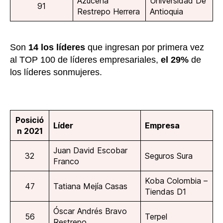
Azucena
Universidad De
91
Restrepo Herrera
Antioquia
Son
14 los líderes
que ingresan por primera vez
al TOP 100 de líderes empresariales,
el 29%
de
los líderes sonmujeres.
Posició
Líder
Empresa
n 2021
Juan David Escobar
32
Seguros Sura
Franco
Koba Colombia –
47
Tatiana Mejía Casas
Tiendas D1
Óscar Andrés Bravo
56
Terpel
Restrepo