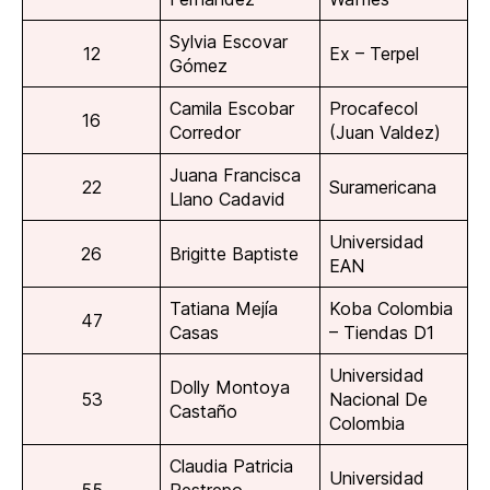
Sylvia Escovar
12
Ex – Terpel
Gómez
Camila Escobar
Procafecol
16
Corredor
(Juan Valdez)
Juana Francisca
22
Suramericana
Llano Cadavid
Universidad
26
Brigitte Baptiste
EAN
Tatiana Mejía
Koba Colombia
47
Casas
– Tiendas D1
Universidad
Dolly Montoya
53
Nacional De
Castaño
Colombia
Claudia Patricia
Universidad