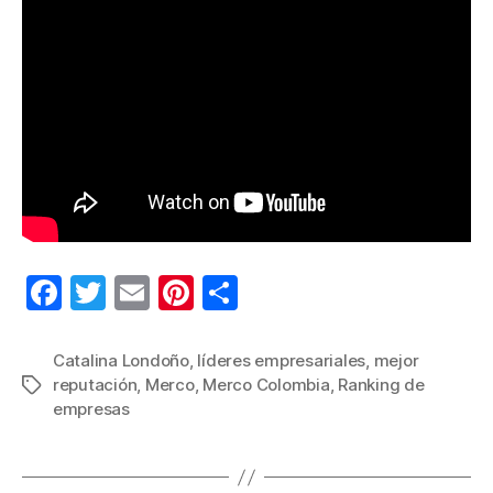
F
T
E
Pi
C
a
wi
m
nt
o
c
tt
ail
er
m
Catalina Londoño
,
líderes empresariales
,
mejor
reputación
,
Merco
,
Merco Colombia
,
Ranking de
Etiquetas
e
er
e
p
empresas
b
st
ar
o
tir