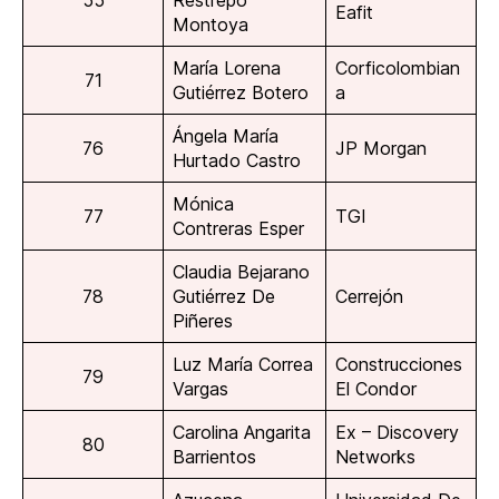
55
Restrepo
Eafit
Montoya
María Lorena
Corficolombian
71
Gutiérrez Botero
a
Ángela María
76
JP Morgan
Hurtado Castro
Mónica
77
TGI
Contreras Esper
Claudia Bejarano
78
Gutiérrez De
Cerrejón
Piñeres
Luz María Correa
Construcciones
79
Vargas
El Condor
Carolina Angarita
Ex – Discovery
80
Barrientos
Networks