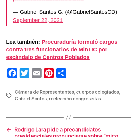
— Gabriel Santos G. (@GabrielSantosCD)
September 22, 2021
Lea también:
Procuraduría formuló cargos
contra tres funcionarios de MinTIC por
escándalo de Centros Poblados
F
T
E
Pi
C
a
wi
m
nt
o
c
tt
ail
er
m
Cámara de Representantes
,
cuerpos colegiados
,
Etiquetas
Gabriel Santos
,
reelección congresistas
e
er
e
p
b
st
ar
o
tir
←
Rodrigo Lara pide a precandidatos
o
presidenciales pronunciarse sobre “mico