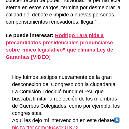
concentración de poder individual: “la permanecía
eterna en estos cargos, termina por desmejorar la
calidad del debate e impide a nuevas personas,
con pensamientos renovadores, llegar.”
Le puede interesar:
Rodrigo Lara pide a
precandidatos presidenciales pronunciarse
sobre “mico legislativo” que elimina Ley de
Garantías [VIDEO]
Hoy fuimos testigos nuevamente de la gran
desconexión del Congreso con la ciudadanía.
La Comisión I decidió hundir el PAL que
buscaba limitar la reelección de los miembros
de Cuerpos Colegiados, como por ejemplo, los
congresistas.
Aquí les dejo mi intervención en este debate
pic.twitter.com/N64wcO1K7X