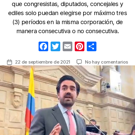
que congresistas, diputados, concejales y
ediles solo puedan elegirse por máximo tres
(3) períodos en la misma corporación, de
manera consecutiva o no consecutiva.
F
T
E
Pi
C
a
w
m
nt
o
en
22 de septiembre de 2021
No hay comentarios
Fecha
c
itt
ail
er
m
Se
de
e
er
e
p
hun
la
en
b
st
ar
entrada
Cá
o
tir
el
o
pro
qu
k
lim
la
ree
de