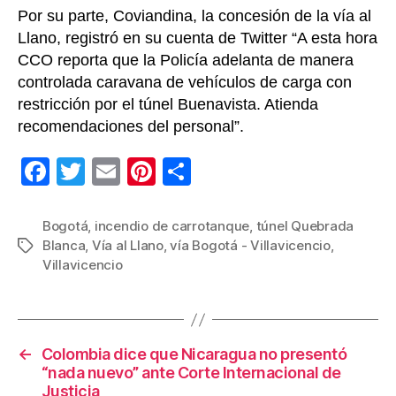
Por su parte, Coviandina, la concesión de la vía al
Llano, registró en su cuenta de Twitter “A esta hora
CCO reporta que la Policía adelanta de manera
controlada caravana de vehículos de carga con
restricción por el túnel Buenavista. Atienda
recomendaciones del personal”.
F
T
E
Pi
C
a
wi
m
nt
o
c
tt
ail
er
m
Bogotá
,
incendio de carrotanque
,
túnel Quebrada
Blanca
,
Vía al Llano
,
vía Bogotá - Villavicencio
,
Etiquetas
e
er
e
p
Villavicencio
b
st
ar
o
tir
o
←
Colombia dice que Nicaragua no presentó
k
“nada nuevo” ante Corte Internacional de
Justicia