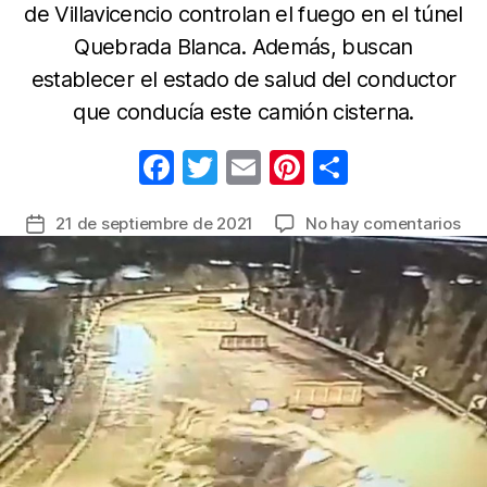
de Villavicencio controlan el fuego en el túnel
Quebrada Blanca. Además, buscan
establecer el estado de salud del conductor
que conducía este camión cisterna.
F
T
E
Pi
C
a
w
m
nt
o
en
21 de septiembre de 2021
No hay comentarios
Fecha
c
itt
ail
er
m
Cer
de
e
er
e
p
el
la
tún
b
st
ar
entrada
de
o
tir
la
o
vía
al
k
Lla
por
acc
e