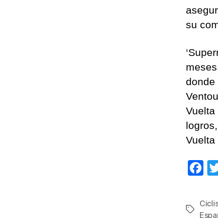
asegur
su com
‘Super
meses e
donde 
Ventou
Vuelta
logros,
Vuelta
F
a
c
Cicl
Etiqueta
e
Espa