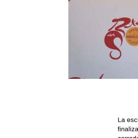
La esc
finali