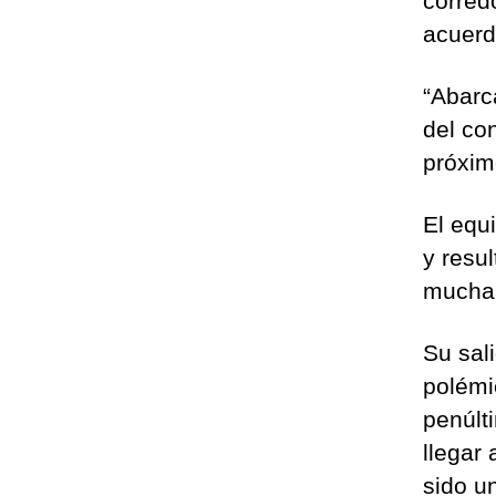
corred
acuerd
“Abarc
del con
próxim
El equ
y resu
mucha 
Su sal
polémi
penúlt
llegar
sido u