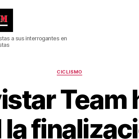
stas a sus interrogantes en
stas
Categorías
CICLISMO
istar Team 
l la finalizac