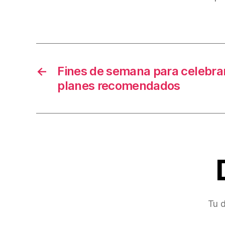
b
o
o
k
←
Fines de semana para celebra
planes recomendados
Tu d