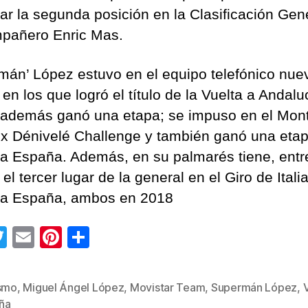
ar la segunda posición en la Clasificación Gen
pañero Enric Mas.
mán’ López estuvo en el equipo telefónico nue
n los que logró el título de la Vuelta a Andalu
además ganó una etapa; se impuso en el Mon
x Dénivelé Challenge y también ganó una etap
 a España. Además, en su palmarés tiene, entr
 el tercer lugar de la general en el Giro de Italia
 a España, ambos en 2018
T
E
Pi
C
wi
m
nt
o
tt
ail
er
m
ismo
,
Miguel Ángel López
,
Movistar Team
,
Supermán López
,
s
er
e
p
ña