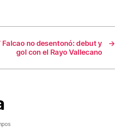
’ Falcao no desentonó: debut y
→
gol con el Rayo Vallecano
a
mpos