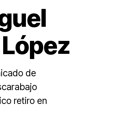
guel
 López
nicado de
escarabajo
o retiro en