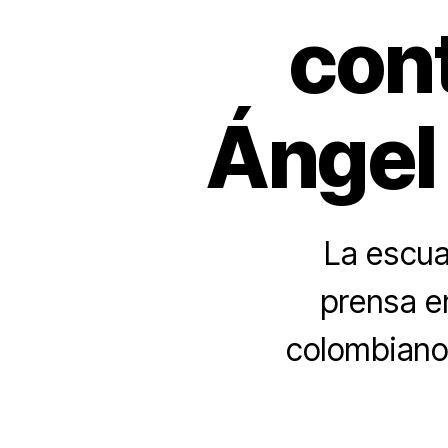
con
Ángel
La escua
prensa en
colombiano