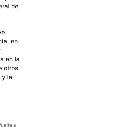
eral de
ve
cía, en
t
a en la
e otros
 y la
Vuelta a