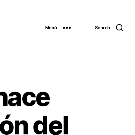
Menú
Search
hace
ión del