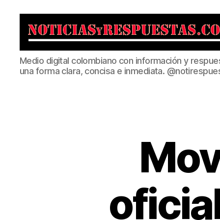
Noticias
Medio digital colombiano con información y respue
y
una forma clara, concisa e inmediata. @notirespue
Respuestas
Mov
oficia