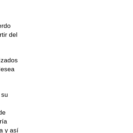
erdo
tir del
lizados
desea
 su
de
ría
a y así