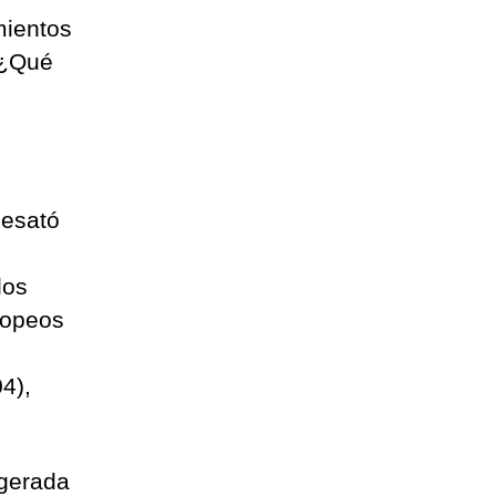
mientos
 ¿Qué
desató
dos
ropeos
4),
agerada