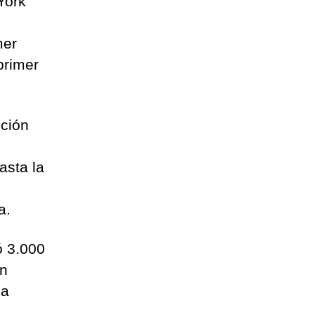
York
mer
primer
nción
asta la
a.
ó 3.000
an
la