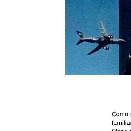
Como t
famili