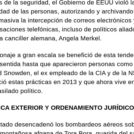
s de la seguridad, el Gobierno de EEUU violó l
idad de las personas, autorizando y archivando
masiva la intercepción de correos electrónicos 
saciones telefónicas, incluso de políticos aliad
a canciller alemana, Angela Merkel.
ionaje a gran escala se benefició de esta tend
sentida hasta que aparecieron personas como
 Snowden, el ex empleado de la CIA y de la 
ió estas prácticas en 2013 y que ahora vive e
silado político.
ICA EXTERIOR Y ORDENAMIENTO JURÍDICO
ntado desencadenó los bombardeos aéreos sob
 montañosa afgana de Tora Bora, guarida del s