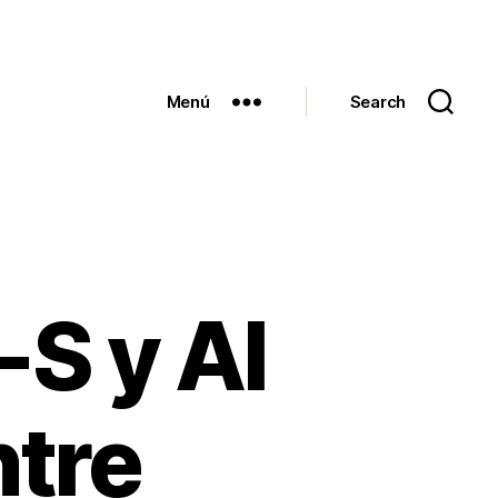
Menú
Search
-S y Al
ntre