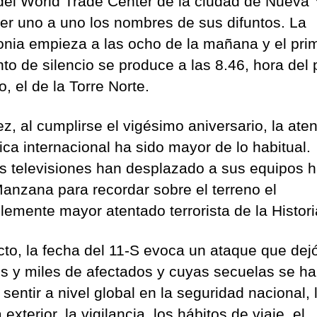
del World Trade Center de la ciudad de Nueva 
eer uno a uno los nombres de sus difuntos. La
nia empieza a las ocho de la mañana y el pri
o de silencio se produce a las 8.46, hora del 
, el de la Torre Norte.
z, al cumplirse el vigésimo aniversario, la ate
ica internacional ha sido mayor de lo habitual.
 televisiones han desplazado a sus equipos h
anzana para recordar sobre el terreno el
lemente mayor atentado terrorista de la Histori
cto, la fecha del 11-S evoca un ataque que dej
s y miles de afectados y cuyas secuelas se h
sentir a nivel global en la seguridad nacional, 
a exterior, la vigilancia, los hábitos de viaje, el