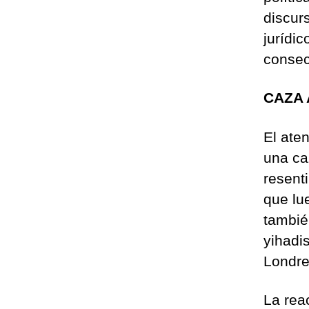
discur
jurídi
consec
CAZA 
El ate
una caz
resent
que lu
tambié
yihadi
Londre
La rea