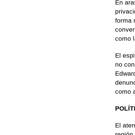
En ara
privac
forma 
conver
como l
El esp
no con
Edward
denunc
como a
POLÍT
El ate
región