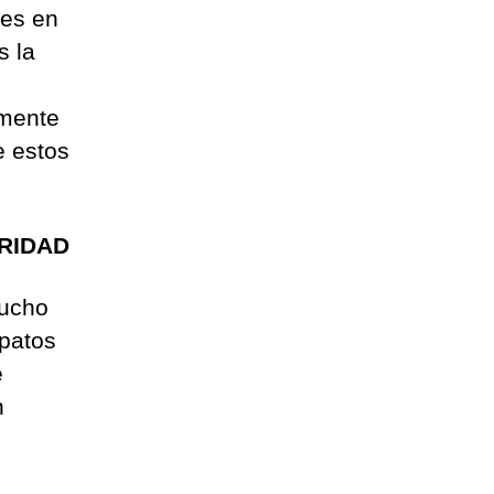
tes en
s la
lmente
e estos
RIDAD
mucho
apatos
e
n