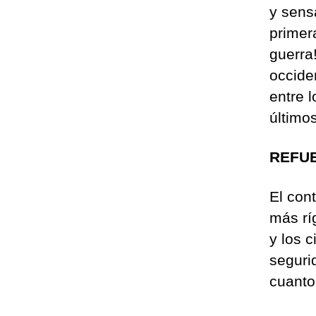
y sens
primera
guerra
occide
entre 
último
REFUE
El con
más rí
y los 
seguri
cuanto 