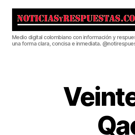
Noticias
Medio digital colombiano con información y respue
y
una forma clara, concisa e inmediata. @notirespue
Respuestas
Veinte
Qae