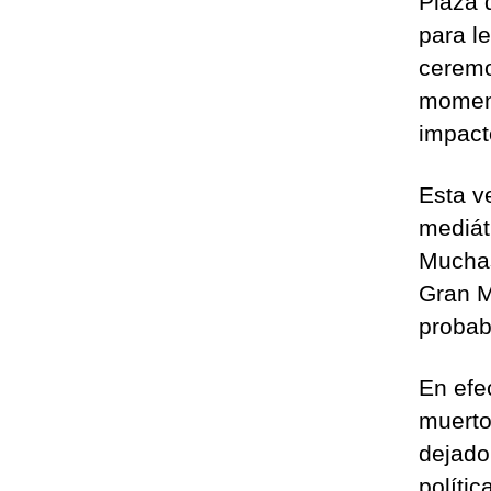
Plaza 
para l
ceremo
moment
impacto
Esta ve
mediát
Muchas
Gran M
probab
En efe
muerto
dejado 
polític