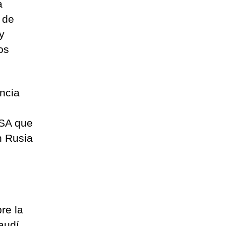
a
 de
y
os
encia
NSA que
n Rusia
re la
audí