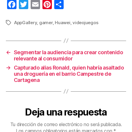
F
T
E
Pi
C
a
wi
m
nt
o
c
tt
ail
er
m
AppGallery
,
gamer
,
Huawei
,
videojuegos
Etiquetas
e
er
e
p
b
st
ar
o
tir
←
Segmentar la audiencia para crear contenido
relevante al consumidor
o
→
Capturado alias Ronald, quien habría asaltado
k
una droguería en el barrio Campestre de
Cartagena
Deja una respuesta
Tu dirección de correo electrónico no será publicada.
Los campos obligatorios están marcados con
*