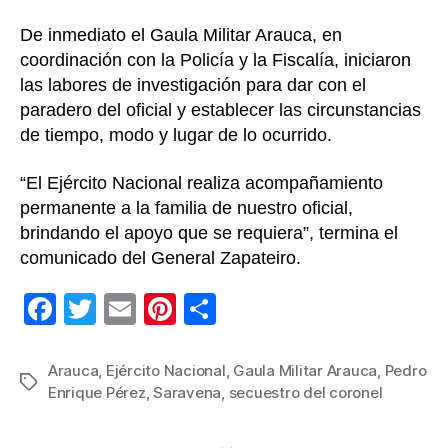
De inmediato el Gaula Militar Arauca, en
coordinación con la Policía y la Fiscalía, iniciaron
las labores de investigación para dar con el
paradero del oficial y establecer las circunstancias
de tiempo, modo y lugar de lo ocurrido.
“El Ejército Nacional realiza acompañamiento
permanente a la familia de nuestro oficial,
brindando el apoyo que se requiera”, termina el
comunicado del General Zapateiro.
F
T
E
Pi
C
a
wi
m
nt
o
c
tt
ail
er
m
Arauca
,
Ejército Nacional
,
Gaula Militar Arauca
,
Pedro
Etiquetas
Enrique Pérez
,
Saravena
,
secuestro del coronel
e
er
e
p
b
st
ar