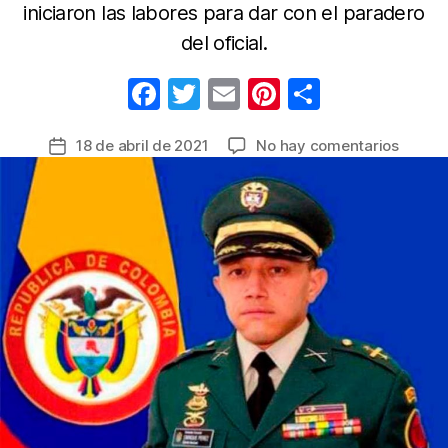
iniciaron las labores para dar con el paradero
del oficial.
F
T
E
Pi
C
a
w
m
nt
o
en
18 de abril de 2021
No hay comentarios
Fecha
c
itt
ail
er
m
Invest
de
e
er
e
p
presun
la
secues
b
st
ar
entrada
del
o
tir
corone
o
del
Ejércit
k
Pedro
Enriqu
Pérez