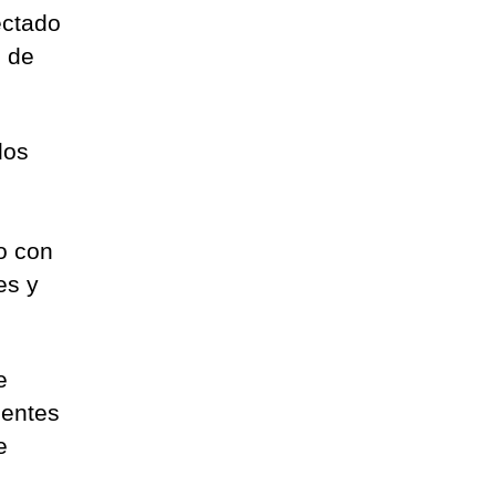
ectado
o de
dos
o con
es y
e
gentes
e