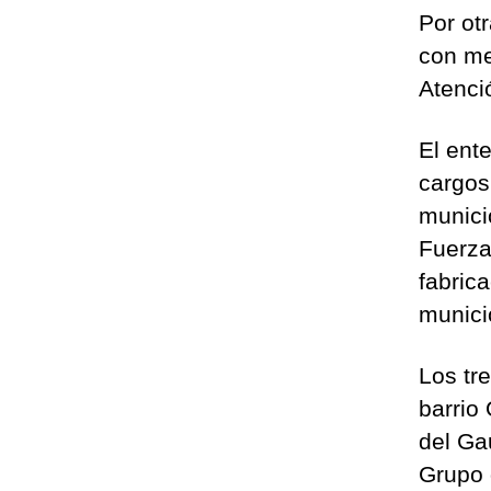
Por ot
con me
Atenci
El ent
cargos 
munici
Fuerza
fabrica
munici
Los tr
barrio
del Gau
Grupo 