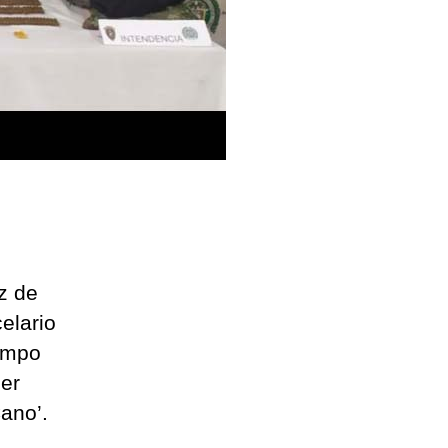
ez de
celario
ampo
er
Cano’.