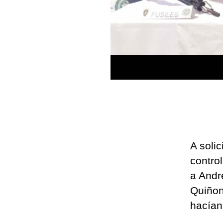
A solic
control
a Andr
Quiñon
hacían