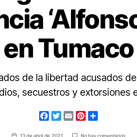
ncia ‘Alfons
en Tumaco
ados de la libertad acusados de
dios, secuestros y extorsiones
F
T
E
Pi
C
a
wi
m
nt
o
c
tt
ail
er
m
en
13 de abril de 2021
No hay comentarios
Fecha