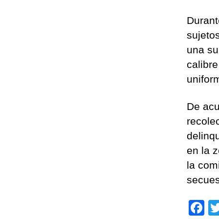
Durant
sujeto
una su
calibre
unifor
De acu
recole
delinq
en la 
la com
secues
F