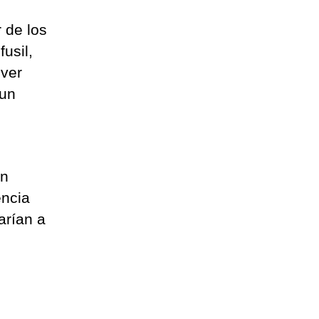
 de los
usil,
lver
 un
an
encia
arían a