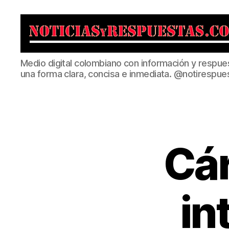
Noticias
Medio digital colombiano con información y respue
y
una forma clara, concisa e inmediata. @notirespue
Respuestas
Cár
in