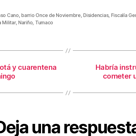
wi
m
nt
o
tt
ail
er
m
nso Cano
,
barrio Once de Noviembre
,
Disidencias
,
Fiscalía Ge
s
er
e
p
 Militar
,
Nariño
,
Tumaco
st
ar
tir
gotá y cuarentena
Habría inst
mingo
cometer u
Deja una respuest