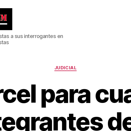
stas a sus interrogantes en
stas
Categorías
JUDICIAL
cel para cu
tegrantes de