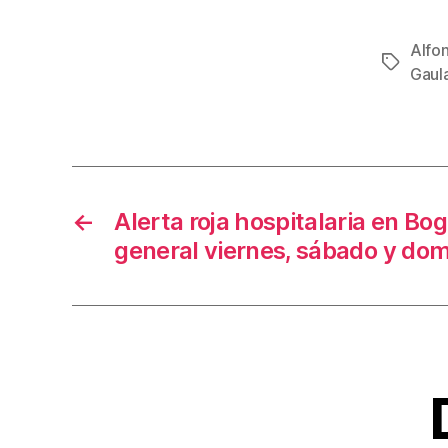
a
c
Alfo
Etiqueta
e
Gaula
b
o
o
k
←
Alerta roja hospitalaria en Bo
general viernes, sábado y do