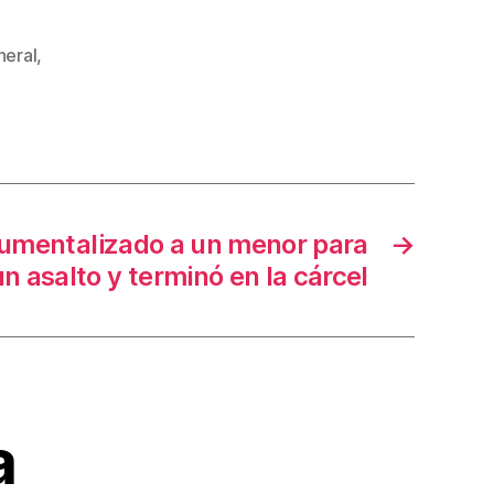
neral
,
rumentalizado a un menor para
→
n asalto y terminó en la cárcel
a