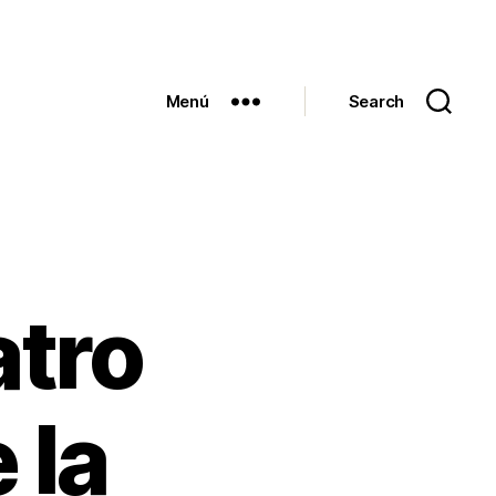
Menú
Search
atro
 la