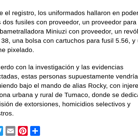
e el registro, los uniformados hallaron en poder
s dos fusiles con proveedor, un proveedor para f
bametralladora Miniuzi con proveedor, un revó
 38, una bolsa con cartuchos para fusil 5.56, y
me pixelado.
erdo con la investigación y las evidencias
ctadas, estas personas supuestamente vendrí
uiendo bajo el mando de alias Rocky, con injer
zona urbana y rural de Tumaco, donde se dedic
isión de extorsiones, homicidios selectivos y
tros.
T
E
Pi
C