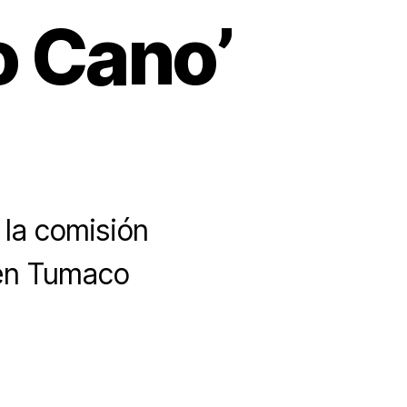
o Cano’
 la comisión
 en Tumaco