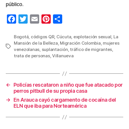
público.
F
T
E
Pi
C
a
wi
m
nt
o
c
tt
ail
er
m
Bogotá
,
códigos QR
,
Cúcuta
,
explotación sexual
,
La
Mansión de la Belleza
,
Migración Colombia
,
mujeres
e
er
e
p
Etiquetas
venezolanas
,
suplantación
,
tráfico de migrantes
,
b
st
ar
trata de personas
,
Villanueva
o
tir
o
k
←
Policías rescataron a niño que fue atacado por
perros pitbull de su propia casa
→
En Arauca cayó cargamento de cocaína del
ELN que iba para Norteamérica