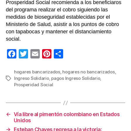
Prosperidad Social recomienda a los beneficiaros
del programa realizar el cobro siguiendo las
medidas de bioseguridad establecidas por el
Ministerio de Salud, asistir a los puntos de cobro
con tapabocas y mantener el distanciamiento
social.
F
T
E
Pi
C
a
wi
m
nt
o
c
tt
ail
er
m
hogares bancarizados
,
hogares no bancarizados
,
Ingreso Solidario
,
pagos Ingreso Solidario
,
Etiquetas
e
er
e
p
Prosperidad Social
b
st
ar
o
tir
o
←
Vía libre al pimentón colombiano en Estados
k
Unidos
→
Esteban Chaves regresa a la victoria: