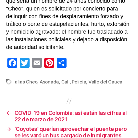
que sería un hombre de 24 años conocido como
“Cheo”, quien es solicitado por concierto para
delinquir con fines de desplazamiento forzado y
tráfico o porte de estupefacientes, hurto, extorsión
y homicidio agravado; el hombre fue trasladado a
las instalaciones policiales y dejado a disposición
de autoridad solicitante.
F
T
E
Pi
C
a
wi
m
nt
o
c
tt
ail
er
m
alias Cheo
,
Asonada
,
Cali
,
Policía
,
Valle del Cauca
Etiquetas
e
er
e
p
b
st
ar
o
tir
←
COVID-19 en Colombia: así están las cifras al
22 de marzo de 2021
o
→
‘Coyotes’ querían aprovechar el puente pero
k
se les varó un bus cargado de inmigrantes