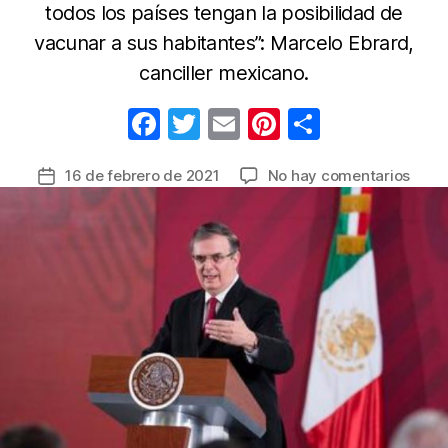
todos los países tengan la posibilidad de
vacunar a sus habitantes”: Marcelo Ebrard,
canciller mexicano.
F
T
E
Pi
C
a
w
m
nt
o
en
16 de febrero de 2021
No hay comentarios
Fecha
c
itt
ail
er
m
Méxi
de
e
er
e
p
plant
la
a
b
st
ar
entrada
ONU
o
tir
que
o
hay
“desi
k
en
acce
a
vacu
contr