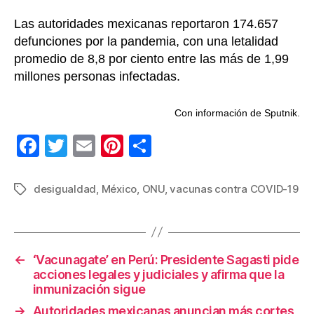
Las autoridades mexicanas reportaron 174.657
defunciones por la pandemia, con una letalidad
promedio de 8,8 por ciento entre las más de 1,99
millones personas infectadas.
Con información de Sputnik.
F
T
E
Pi
C
a
wi
m
nt
o
c
tt
ail
er
m
desigualdad
,
México
,
ONU
,
vacunas contra COVID-19
Etiquetas
e
er
e
p
b
st
ar
o
tir
←
‘Vacunagate’ en Perú: Presidente Sagasti pide
acciones legales y judiciales y afirma que la
o
inmunización sigue
k
→
Autoridades mexicanas anuncian más cortes