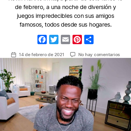
de febrero, a una noche de diversión y
juegos impredecibles con sus amigos
famosos, todos desde sus hogares.
F
T
E
Pi
C
a
w
m
nt
o
en
14 de febrero de 2021
No hay comentarios
Fecha
c
itt
ail
er
m
“Cele
de
e
er
e
p
Gam
la
Face”
b
st
ar
entrada
el
o
tir
nuev
o
show
de
k
E!
Ente
que
llega