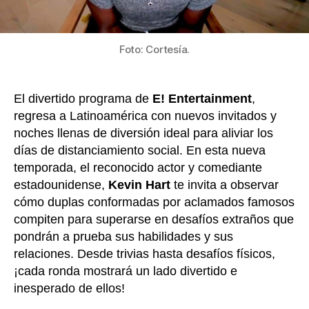
para
hace
llorar
pero
Foto: Cortesía.
de
la
risa
El divertido programa de
E! Entertainment
,
regresa a Latinoamérica con nuevos invitados y
noches llenas de diversión ideal para aliviar los
días de distanciamiento social. En esta nueva
temporada, el reconocido actor y comediante
estadounidense,
Kevin Hart
te invita a observar
cómo duplas conformadas por aclamados famosos
compiten para superarse en desafíos extraños que
pondrán a prueba sus habilidades y sus
relaciones. Desde trivias hasta desafíos físicos,
¡cada ronda mostrará un lado divertido e
inesperado de ellos!