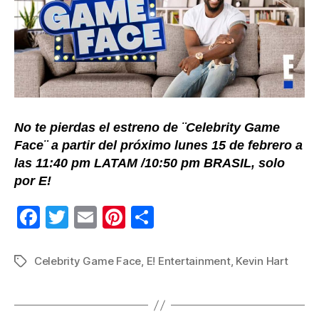
No te pierdas el estreno de ¨Celebrity Game
Face¨ a partir del próximo lunes 15 de febrero a
las 11:40 pm LATAM /10:50 pm BRASIL, solo
por E!
F
T
E
Pi
C
a
wi
m
nt
o
c
tt
ail
er
m
Celebrity Game Face
,
E! Entertainment
,
Kevin Hart
Etiquetas
e
er
e
p
b
st
ar