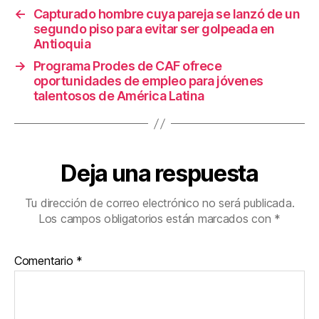
o
tir
←
Capturado hombre cuya pareja se lanzó de un
segundo piso para evitar ser golpeada en
o
Antioquia
k
→
Programa Prodes de CAF ofrece
oportunidades de empleo para jóvenes
talentosos de América Latina
Deja una respuesta
Tu dirección de correo electrónico no será publicada.
Los campos obligatorios están marcados con
*
Comentario
*