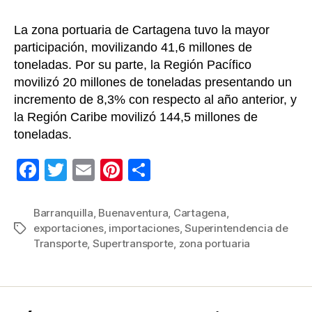
La zona portuaria de Cartagena tuvo la mayor
participación, movilizando 41,6 millones de
toneladas. Por su parte, la Región Pacífico
movilizó 20 millones de toneladas presentando un
incremento de 8,3% con respecto al año anterior, y
la Región Caribe movilizó 144,5 millones de
toneladas.
F
T
E
Pi
C
a
wi
m
nt
o
c
tt
ail
er
m
Barranquilla
,
Buenaventura
,
Cartagena
,
exportaciones
,
importaciones
,
Superintendencia de
Etiquetas
e
er
e
p
Transporte
,
Supertransporte
,
zona portuaria
b
st
ar
o
tir
o