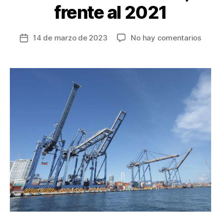
frente al 2021
en
14 de marzo de 2023
No hay comentarios
Fecha
Expor
de
desd
la
zona
entrada
portu
se
incre
en
41
mil
tonel
en
2022,
frent
al
2021