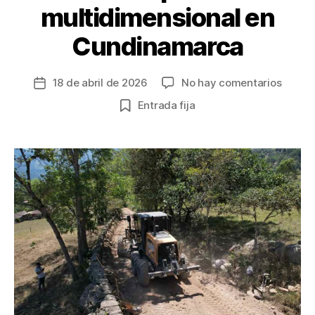
multidimensional en
Cundinamarca
en
18 de abril de 2026
No hay comentarios
Fecha
Invers
de
Entrada fija
en
la
infrae
entrada
y
genera
de
emple
reduc
pobre
multid
en
Cundi