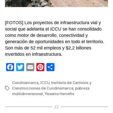
[FOTOS] Los proyectos de infraestructura vial y
social que adelanta el ICCU se han consolidado
como motor de desarrollo, conectividad y
generación de oportunidades en todo el territorio.
Son más de 52 mil empleos y $2,2 billones
invertidos en infraestructura.
F
T
E
Pi
C
a
wi
m
nt
o
c
tt
ail
er
m
Cundinamarca
,
ICCU
,
Instituto de Caminos y
Construcciones de Cundinamarca
,
pobreza
Etiquetas
e
er
e
p
multidimensional
,
Yesenia Herreño
b
st
ar
o
tir