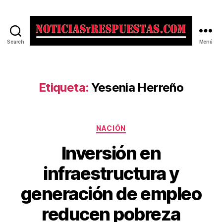
Search
Menú
Noticias
y
Respuestas
Etiqueta:
Yesenia Herreño
Categorías
NACIÓN
Inversión en
infraestructura y
generación de empleo
reducen pobreza