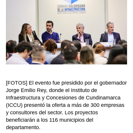
mil
mil
en
33
pro
de
inf
lic
abi
[FOTOS] El evento fue presidido por el gobernador
Jorge Emilio Rey, donde el Instituto de
Infraestructura y Concesiones de Cundinamarca
(ICCU) presentó la oferta a más de 300 empresas
y consultores del sector. Los proyectos
beneficiarán a los 116 municipios del
departamento.