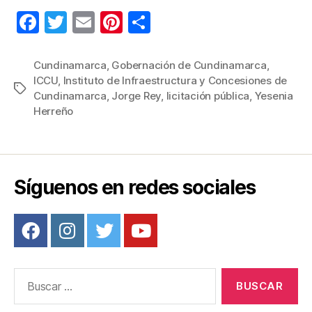
F
T
E
Pi
C
a
wi
m
nt
o
c
tt
ail
er
m
Cundinamarca
,
Gobernación de Cundinamarca
,
ICCU
,
Instituto de Infraestructura y Concesiones de
e
er
e
p
Etiquetas
Cundinamarca
,
Jorge Rey
,
licitación pública
,
Yesenia
b
st
ar
Herreño
o
tir
o
k
Síguenos en redes sociales
Buscar: