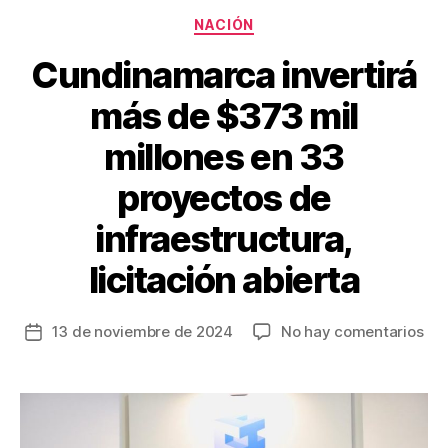
o
Categorías
NACIÓN
k
Cundinamarca invertirá
más de $373 mil
millones en 33
proyectos de
infraestructura,
licitación abierta
en
13 de noviembre de 2024
No hay comentarios
Fecha
Cu
de
inv
la
má
entrada
de
$3